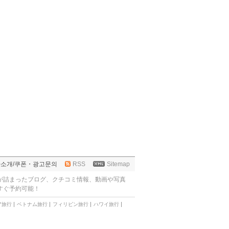
사소개
/
쿠폰・광고문의
RSS
Sitemap
が詰まったブログ、クチコミ情報、動画や写真
すぐ予約可能！
ア旅行
ベトナム旅行
フィリピン旅行
ハワイ旅行