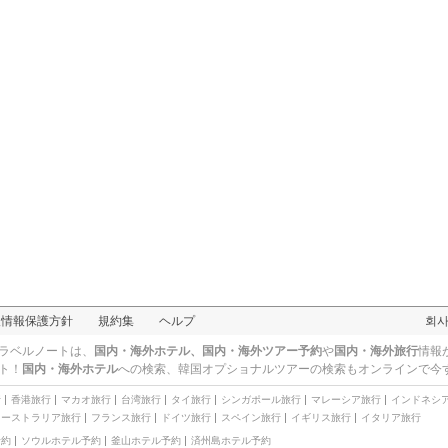
人情報保護方針
規約集
ヘルプ
회
ラベルノートは、
国内・海外ホテル、国内・海外ツアー予約
や
国内・海外旅行
情報
ト！
国内・海外ホテル
への検索、
韓国オプショナルツアー
の検索もオンラインで今
行
香港旅行
マカオ旅行
台湾旅行
タイ旅行
シンガポール旅行
マレーシア旅行
インドネシ
オーストラリア旅行
フランス旅行
ドイツ旅行
スペイン旅行
イギリス旅行
イタリア旅行
予約
ソウルホテル予約
釜山ホテル予約
済州島ホテル予約