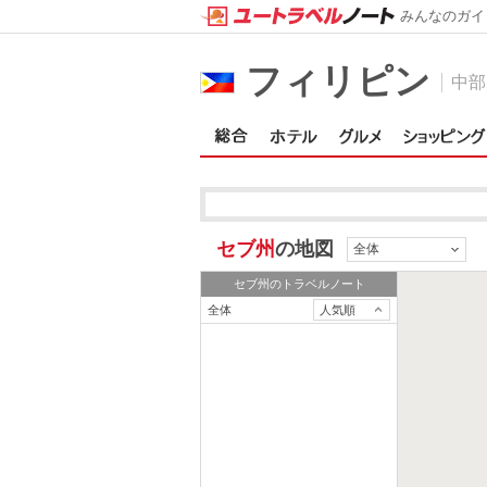
みんなのガイ
フィリピン
中部
セブ州
の地図
全体
セブ州
のトラベルノート
全体
人気順