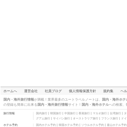
リゾート
三つ星
ダーシー レジデンシズ
三つ星
レイナス ザ ハヴェン ア
ンド ガーデンズ
二つ星
アムズ アパーテル
三つ星
ボホール トロピックス
リゾート
三つ星
テレザズ プレイス
三つ星
フラワー ビーチ リゾー
ト
二つ星
ザ イエロー ハウス
二つ星
ボッフォ リゾート
ホームへ
運営会社
社員ブログ
個人情報保護方針
規約集
ヘ
三つ星
ブルーウォーター パン
国内・海外旅行情報
が満載！業界最多のユートラベルノートは、
国内・海外ホテ
グラオ ビーチ リゾート
四つ星
の登録も簡単に出来る
国内・海外旅行情報
サイト！
国内・海外ホテル
への検索、
ステイライト パーク ベ
旅行情報
国内旅行
韓国旅行
中国旅行
香港旅行
マカオ旅行
台湾旅行
タ
ッド アンド ブレックフ
二つ星
グアム旅行
サイパン旅行
オーストラリア旅行
フランス旅行
ドイ
ァスト
フラッシング ミドウズ
ホテル予約
国内ホテル予約
韓国ホテル予約
ソウルホテル予約
釜山ホテル予約
リゾート アンド プレイ
三つ星