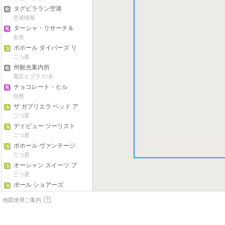
タグビララン空港
空港情報
ターシャ・リサーチ＆
ディベロップメント・
名所
センター
ボホール ダイバーズ リ
ゾート
二つ星
州観光案内所
電圧とプラグ/水
チョコレート・ヒル
自然
ザ ガブリエラ ベッド ア
ンド ブレックファスト
二つ星
デイビュー ツーリスト
ホーム
二つ星
ボホール ヴァンテージ
リゾート
三つ星
オーシャン スイーツ ブ
ティック ホテル
三つ星
ボール ショアーズ
四つ星
地図使用ご案内
ABS ネイティブ イン
二つ星
ウォーター パラダイス