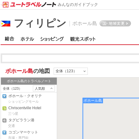
みんなのガイドブック
フィリピン
ボホール島
ボホール島
の地図
全体（123）
ボホール島
のトラベルノート
全体（123）
人気順
ボホール・クオリテ
ボホール島
ィ・ストア
ショッピングモール
Chriscentville Hotel
三つ星
タグビララン港
交通
コゴンマーケット
市場・専門街