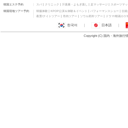
グラウンド
韓国エステ予約
スパ
クリニック
汗蒸幕・よもぎ蒸し
足マッサージ
スポーツマッ
イデア ペンション ハウ
ス
二つ星
韓国現地ツアー予約
韓服体験
KPOP公演＆体験＆イベント
パフォーマンスショー
伝統
オープン ドアーズ ヘイ
夜景/ナイトツアー
市内ツアー
ソウル郊外ツアー
ドラマ/映画ロケ
ブン
二つ星
한국어
|
日本語
|
カサ レイフランシス ペ
ンション ハウス
二つ星
Copyright (C) 国内・海外旅
もっと見る