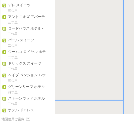
デレ スイーツ
三つ星
アントニオズ アパーテ
ル & スイーツ
三つ星
ロードハウス ホテル -
ザ マニー パッキャオ ホ
二つ星
テル
パール スイーツ
二つ星
ジームコ ロイヤル ホテ
ル - ジェネラル サント
二つ星
ス
ドリッグス スイーツ
二つ星
ヘイブ ペンション ハウ
ズ
三つ星
グリーンリーフ ホテル
ジェンサン
四つ星
ストーンウッド ホテル
二つ星
ホテル ドロレス
二つ星
地図使用ご案内
ファミリー カントリー
ホテル & コンベンショ
三つ星
ン センター
フェラ グランド レジデ