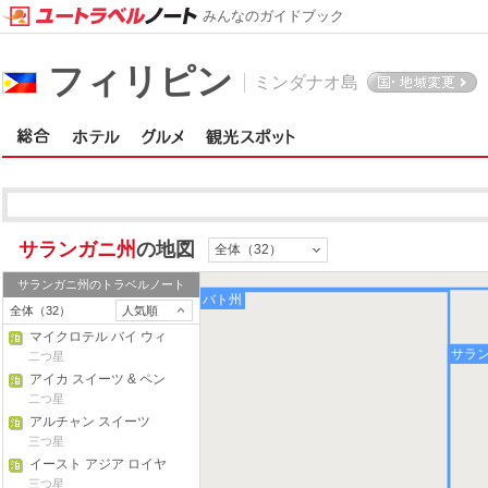
みんなのガイドブック
フィリピン
ミンダナオ島
サランガニ州
の地図
全体（32）
サランガニ州
のトラベルノート
南コタバト州
全体（32）
人気順
マイクロテル バイ ウィ
サラ
ンダム ジェネラル サン
二つ星
トス
アイカ スイーツ & ペン
ション ハウス
二つ星
アルチャン スイーツ
三つ星
イースト アジア ロイヤ
ル ホテル
三つ星