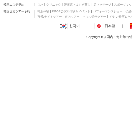
ィ
韓国エステ予約
スパ
クリニック
汗蒸幕・よもぎ蒸し
足マッサージ
スポーツマッ
RSG マイクロホテル
三つ星
韓国現地ツアー予約
韓服体験
KPOP公演＆体験＆イベント
パフォーマンスショー
伝統
Zanrock MicroHotel
夜景/ナイトツアー
市内ツアー
ソウル郊外ツアー
ドラマ/映画ロケ
三つ星
한국어
|
日本語
|
フロロテル ジェンサン
二つ星
Copyright (C) 国内・海外旅
もっと見る