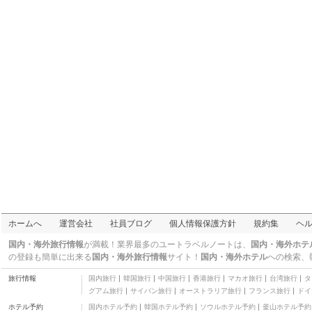
ンス
三つ星
ロイズ タウンハウス
三つ星
ツボリ ホテル アンド レ
ストラン
三つ星
ザ ホライズン スイーツ
アンド アーケード
三つ星
ホテル サン マルコ
三つ星
カーサ ラファエル ビジ
ネス イン
三つ星
アンカー ホテル
三つ星
リメリリー ペンション
ハウス II
二つ星
フェラ グランデ ホテル
ホームへ
運営会社
社員ブログ
個人情報保護方針
規約集
ヘ
三つ星
ロイズ キャビン スイー
国内・海外旅行情報
が満載！業界最多のユートラベルノートは、
国内・海外ホテ
ツ
三つ星
の登録も簡単に出来る
国内・海外旅行情報
サイト！
国内・海外ホテル
への検索、
ホテル ジョルジョ
旅行情報
国内旅行
韓国旅行
中国旅行
香港旅行
マカオ旅行
台湾旅行
タ
三つ星
グアム旅行
サイパン旅行
オーストラリア旅行
フランス旅行
ドイ
3G ガーデン ホテル ジ
ホテル予約
国内ホテル予約
韓国ホテル予約
ソウルホテル予約
釜山ホテル予約
ェネラル サントス シテ
三つ星