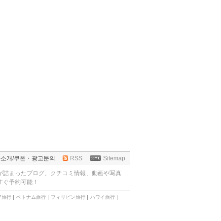
사소개
/
쿠폰・광고문의
RSS
Sitemap
が詰まったブログ、クチコミ情報、動画や写真
すぐ予約可能！
ア旅行
ベトナム旅行
フィリピン旅行
ハワイ旅行