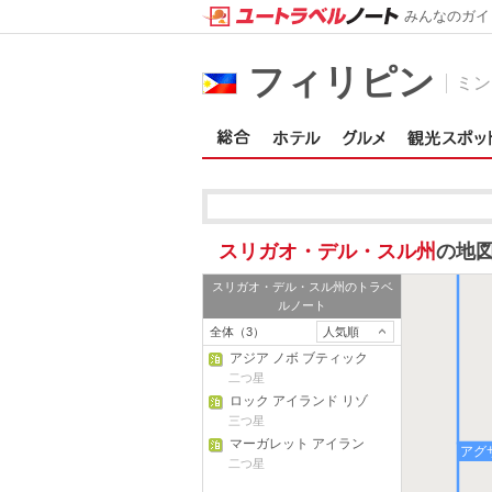
みんなのガイ
フィリピン
ミン
スリガオ・デル・スル州
の地
アグ
スリガオ・デル・スル州
のトラベ
ルノート
全体（3）
人気順
アジア ノボ ブティック
ホテル - サン フランシ
二つ星
スコ
ロック アイランド リゾ
ート
三つ星
マーガレット アイラン
アグ
ド ピーク リゾート
二つ星