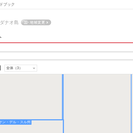
ドブック
ダナオ島
図
全体（3）
サン・デル・ノルテ州
スリガオ・デル・スル州
サン・デル・スル州