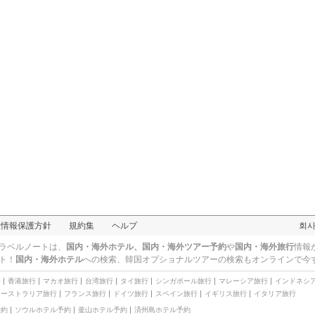
人情報保護方針
規約集
ヘルプ
회
ラベルノートは、
国内・海外ホテル、国内・海外ツアー予約
や
国内・海外旅行
情報
ト！
国内・海外ホテル
への検索、
韓国オプショナルツアー
の検索もオンラインで今
行
香港旅行
マカオ旅行
台湾旅行
タイ旅行
シンガポール旅行
マレーシア旅行
インドネシ
オーストラリア旅行
フランス旅行
ドイツ旅行
スペイン旅行
イギリス旅行
イタリア旅行
予約
ソウルホテル予約
釜山ホテル予約
済州島ホテル予約