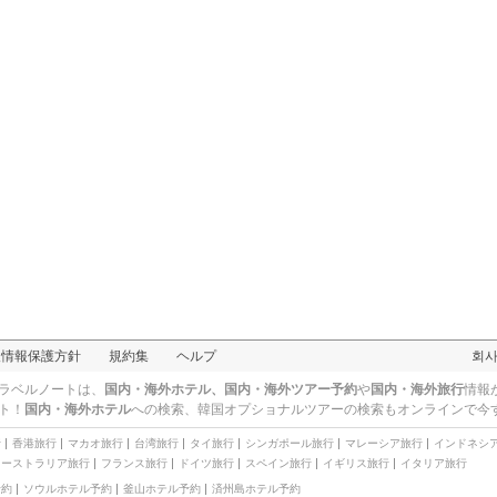
人情報保護方針
規約集
ヘルプ
회
ラベルノートは、
国内・海外ホテル、国内・海外ツアー予約
や
国内・海外旅行
情報
ト！
国内・海外ホテル
への検索、
韓国オプショナルツアー
の検索もオンラインで今
行
香港旅行
マカオ旅行
台湾旅行
タイ旅行
シンガポール旅行
マレーシア旅行
インドネシ
オーストラリア旅行
フランス旅行
ドイツ旅行
スペイン旅行
イギリス旅行
イタリア旅行
予約
ソウルホテル予約
釜山ホテル予約
済州島ホテル予約