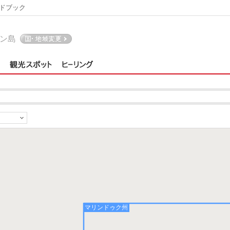
ドブック
ン島
）
マリンドゥク州