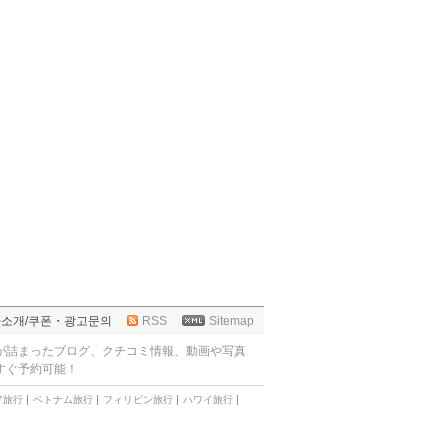
사소개
/
쿠폰・광고문의
RSS
Sitemap
が詰まったブログ、クチコミ情報、動画や写真
すぐ予約可能！
ア旅行
ベトナム旅行
フィリピン旅行
ハワイ旅行