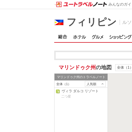
みんなのガイ
フィリピン
ルソ
マリンドゥク州
の地図
全体（1
マリンドゥク州
のトラベルノート
全体（1）
人気順
ヴィラ ダルコ リゾート
二つ星