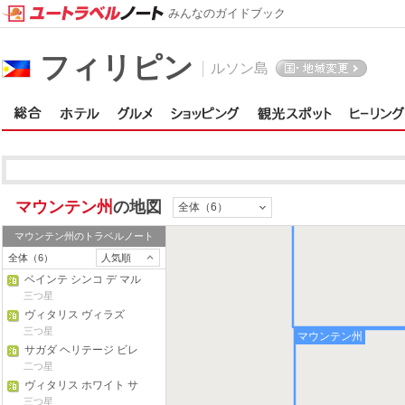
みんなのガイドブック
フィリピン
ルソン島
マウンテン州
の地図
全体（6）
マウンテン州
のトラベルノート
全体（6）
人気順
ベインテ シンコ デ マル
ソ アパートメンツ
三つ星
ヴィタリス ヴィラズ
三つ星
マウンテン州
サガダ ヘリテージ ビレ
ッジ
二つ星
ヴィタリス ホワイト サ
ンズ
三つ星