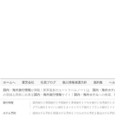
ホームへ
運営会社
社員ブログ
個人情報保護方針
規約集
ヘ
国内・海外旅行情報
が満載！業界最多のユートラベルノートは、
国内・海外ホテ
の登録も簡単に出来る
国内・海外旅行情報
サイト！
国内・海外ホテル
への検索、
旅行情報
国内旅行
韓国旅行
中国旅行
香港旅行
マカオ旅行
台湾旅行
タ
グアム旅行
サイパン旅行
オーストラリア旅行
フランス旅行
ドイ
ホテル予約
国内ホテル予約
韓国ホテル予約
ソウルホテル予約
釜山ホテル予約