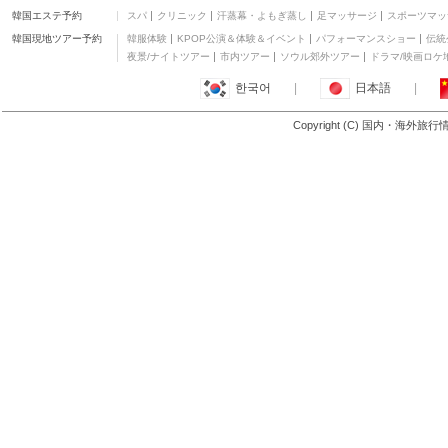
韓国エステ予約
スパ
クリニック
汗蒸幕・よもぎ蒸し
足マッサージ
スポーツマッ
韓国現地ツアー予約
韓服体験
KPOP公演＆体験＆イベント
パフォーマンスショー
伝統
夜景/ナイトツアー
市内ツアー
ソウル郊外ツアー
ドラマ/映画ロケ
한국어
|
日本語
|
Copyright (C) 国内・海外旅