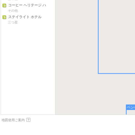
コーヒー ヘリテージ ハ
ウス & ホステル
その他
ステイライト ホテル
三つ星
ベン
地図使用ご案内