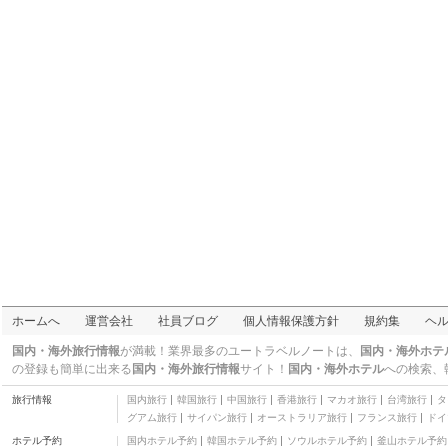
ホームへ
運営会社
社員ブログ
個人情報保護方針
規約集
ヘ
国内・海外旅行情報
が満載！業界最多のユートラベルノートは、
国内・海外ホテ
の登録も簡単に出来る
国内・海外旅行情報
サイト！
国内・海外ホテル
への検索、
旅行情報
国内旅行
韓国旅行
中国旅行
香港旅行
マカオ旅行
台湾旅行
タ
グアム旅行
サイパン旅行
オーストラリア旅行
フランス旅行
ドイ
ホテル予約
国内ホテル予約
韓国ホテル予約
ソウルホテル予約
釜山ホテル予約