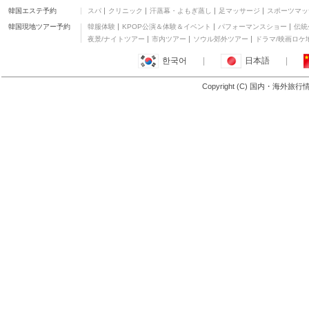
韓国エステ予約
スパ
クリニック
汗蒸幕・よもぎ蒸し
足マッサージ
スポーツマッ
韓国現地ツアー予約
韓服体験
KPOP公演＆体験＆イベント
パフォーマンスショー
伝統
夜景/ナイトツアー
市内ツアー
ソウル郊外ツアー
ドラマ/映画ロケ
한국어
|
日本語
|
Copyright (C) 国内・海外旅