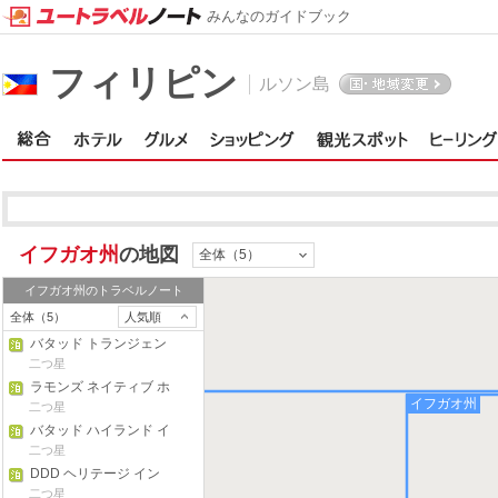
みんなのガイドブック
マウンテン州
フィリピン
ルソン島
イフガオ州
の地図
全体（5）
イフガオ州
のトラベルノート
全体（5）
人気順
バタッド トランジェン
ト ハウス
二つ星
ラモンズ ネイティブ ホ
イフガオ州
ームステイ アンド レス
二つ星
トラン
バタッド ハイランド イ
ン アンド レストラン
二つ星
DDD ヘリテージ イン
二つ星