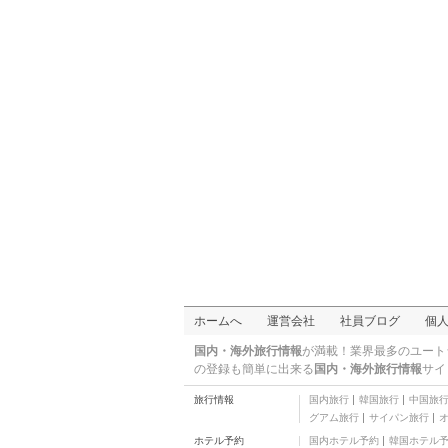
スービック
三つ星
エンリケス ホテル
二つ星
D サマト ホテル
二つ星
アランジェル ファーム
ヴィラズ
三つ星
クラウン ロイヤル ホテ
ル
三つ星
ホームへ
運営会社
社員ブログ
個
国内・海外旅行情報
が満載！業界最多のユート
の登録も簡単に出来る
国内・海外旅行情報
サイ
旅行情報
国内旅行
韓国旅行
中国旅
グアム旅行
サイパン旅行
ホテル予約
国内ホテル予約
韓国ホテル