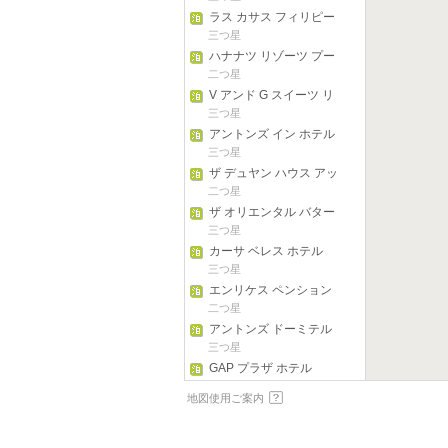
ラス カサス フィリピー
ナス デ アクザル
三つ星
ハナナツ リゾーツ プー
ル
二つ星
V アンド G スイーツ リ
メイ
三つ星
アントンズ イン ホテル
三つ星
ザ デュヤン ハウス アッ
ト シナグタラ リゾート
二つ星
ザ オリエンタル バター
ン
三つ星
カーサ ベレス ホテル
三つ星
エンリケス ペンション
ハウス
二つ星
アントンズ ドーミテル
三つ星
GAP プラザ ホテル
三つ星
地図使用ご案内
カイ ロッジ
二つ星
ズービック グランプズ -