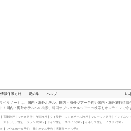
人情報保護方針
規約集
ヘルプ
회
ラベルノートは、
国内・海外ホテル、国内・海外ツアー予約
や
国内・海外旅行
情報
ト！
国内・海外ホテル
への検索、
韓国オプショナルツアー
の検索もオンラインで今
行
香港旅行
マカオ旅行
台湾旅行
タイ旅行
シンガポール旅行
マレーシア旅行
インドネシ
オーストラリア旅行
フランス旅行
ドイツ旅行
スペイン旅行
イギリス旅行
イタリア旅行
予約
ソウルホテル予約
釜山ホテル予約
済州島ホテル予約