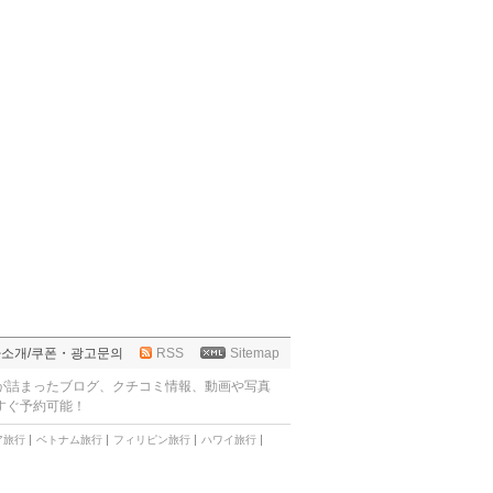
사소개
/
쿠폰・광고문의
RSS
Sitemap
が詰まったブログ、クチコミ情報、動画や写真
すぐ予約可能！
ア旅行
ベトナム旅行
フィリピン旅行
ハワイ旅行