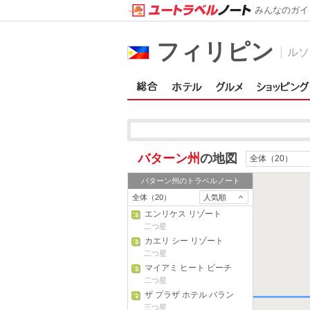
みんなのガイ
フィリピン
ルソ
バターン州
の地図
全体（20）
バターン州
のトラベルノート
全体（20）
人気順
エンリケス リゾート
二つ星
カエリ シー リゾート
二つ星
マイアミ ヒート ビーチ
リゾート
二つ星
ザ プラザ ホテル バラン
ガ シティ
三つ星