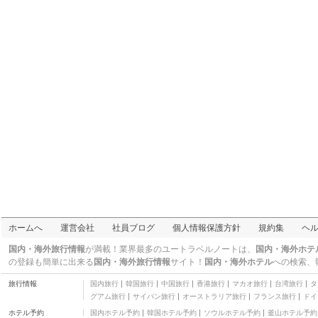
チ リゾート
二つ星
ワイルド オーキッド ビ
ーチ リゾート
三つ星
カスティリヤ デ イロコ
ス ツーリスト イン & ヴ
三つ星
ィラズ
ニナス トランジェント
ハウス
二つ星
マンゴ バレー ホテル 3
三つ星
カヌー ビーチ リゾート
二つ星
クエスト プラス カンフ
ァレンス センター クラ
四つ星
ーク
ブリッジビュー イン
二つ星
ワイルド オーキッド リ
ホームへ
運営会社
社員ブログ
個人情報保護方針
規約集
ヘ
ゾート
三つ星
ラリンズ ホーム
国内・海外旅行情報
が満載！業界最多のユートラベルノートは、
国内・海外ホテ
三つ星
の登録も簡単に出来る
国内・海外旅行情報
サイト！
国内・海外ホテル
への検索、
JAPI トラベラーズ ホテ
旅行情報
国内旅行
韓国旅行
中国旅行
香港旅行
マカオ旅行
台湾旅行
タ
ル & レストラン - 本館
三つ星
グアム旅行
サイパン旅行
オーストラリア旅行
フランス旅行
ドイ
ロイス ホテル & カジノ
ホテル予約
国内ホテル予約
韓国ホテル予約
ソウルホテル予約
釜山ホテル予約
三つ星