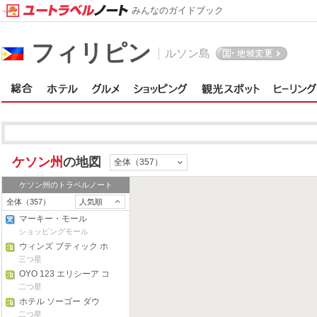
みんなのガイドブック
フィリピン
ルソン島
ケソン州
の地図
全体（357）
ケソン州
のトラベルノート
全体（357）
人気順
マーキー・モール
ショッピングモール
ウィンズ ブティック ホ
テル
三つ星
OYO 123 エリシーア コ
ンドテル
二つ星
ホテル ソーゴー ダウ
二つ星