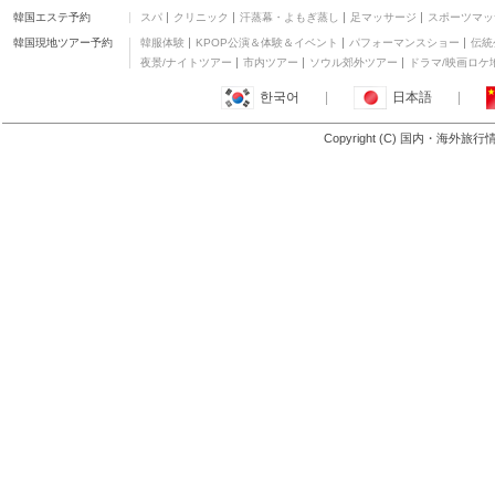
韓国エステ予約
スパ
クリニック
汗蒸幕・よもぎ蒸し
足マッサージ
スポーツマッ
スービック ベイ トラベ
ラーズ ホテル & イベン
三つ星
韓国現地ツアー予約
韓服体験
KPOP公演＆体験＆イベント
パフォーマンスショー
伝統
ト センター
ダニエラズ プレイス
夜景/ナイトツアー
市内ツアー
ソウル郊外ツアー
ドラマ/映画ロケ
三つ星
한국어
|
日本語
|
ノース ブルー ベイ イン
二つ星
Copyright (C) 国内・海外旅
もっと見る