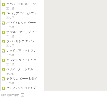
ユニバーサル スイーツ
三つ星
FA コリア C.C ゴルフ ホ
テル
三つ星
ホワイトロック ビーチ
ホテル + ウォーターパ
三つ星
ーク
ザ ブルー マーリン ビー
チ リゾート
二つ星
ラ パトリシア デ バレー
三つ星
レッド プラネット アン
ヘレス シティ
二つ星
ギルテス リゾート & ホ
テル
三つ星
ペリメーター ホテル
その他
テラ リカ ビーチ & ダイ
ブ リゾート
二つ星
パシフィック ウェイブ
ス イン
三つ星
地図使用ご案内
メガンズ パラディソ ビ
ーチフロント ヴィラ
二つ星
ヴィラ ソレダッド ビー