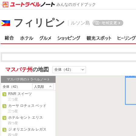
みんなのガイドブック
フィリピン
ルソン島
カマリネス・ノ
マスバテ州
の地図
全体（42）
カマ
マスバテ州
のトラベルノート
全体（42）
人気順
RNR スイーツ
三つ星
カーサ ロチェス ベッド
アンド ブレックファス
三つ星
ト
ホテル セント エリス
四つ星
ジ オリエンタル レガス
ピ
四つ星