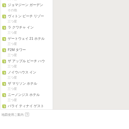
ジョマジーン ガーデン
その他
ヴィトン ビーチ リゾー
ト
三つ星
ラ クワチャ イン
三つ星
ゲートウェイ 21 ホテル
アンド ドーミテル
三つ星
F2M タワー
三つ星
ザ アップル ピーチ ハウ
ス
三つ星
ノイウハウス イン
三つ星
ザ マリソン ホテル
三つ星
ニーノンジス ホテル
三つ星
バライ ティナイ ゲスト
ハウス
二つ星
地図使用ご案内
カサブランカ スイーツ
三つ星
バライ デ ラ ラマ ベッ