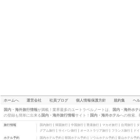
ド & ブレックファース
二つ星
ト
アジア ノボ ブティック
ホテル - マスバテ
二つ星
アニーズヴィル コンド
テル
三つ星
マヨン ビュー ガーデン
アパテル & レストラン
三つ星
ザ ペッパーランド ホテ
ル
三つ星
ホテル ヴィラ アンジェ
リーナ
二つ星
ヴィラ カリヨ ビーチ リ
ゾート
三つ星
ホテル ベネチア
三つ星
アルタ レジデンシーズ
ホームへ
運営会社
社員ブログ
個人情報保護方針
規約集
ヘ
レガスピ
三つ星
ユア ブラザーズ ハウス
国内・海外旅行情報
が満載！業界最多のユートラベルノートは、
国内・海外ホテ
トリバル ビレッジ
三つ星
の登録も簡単に出来る
国内・海外旅行情報
サイト！
国内・海外ホテル
への検索、
ラ ピアッツァ ホテル &
旅行情報
国内旅行
韓国旅行
中国旅行
香港旅行
マカオ旅行
台湾旅行
タ
コンベンション センタ
三つ星
グアム旅行
サイパン旅行
オーストラリア旅行
フランス旅行
ドイ
ー
マヨン ロッジング ハウ
ホテル予約
国内ホテル予約
韓国ホテル予約
ソウルホテル予約
釜山ホテル予約
ス
二つ星