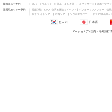
韓国エステ予約
スパ
クリニック
汗蒸幕・よもぎ蒸し
足マッサージ
スポーツマッ
メアコ ホテル レガスピ
二つ星
韓国現地ツアー予約
韓服体験
KPOP公演＆体験＆イベント
パフォーマンスショー
伝統
サード & ショーンズ プ
夜景/ナイトツアー
市内ツアー
ソウル郊外ツアー
ドラマ/映画ロケ
レイス
三つ星
한국어
|
日本語
|
ロータス ブルー ホテル
三つ星
Copyright (C) 国内・海外旅
もっと見る