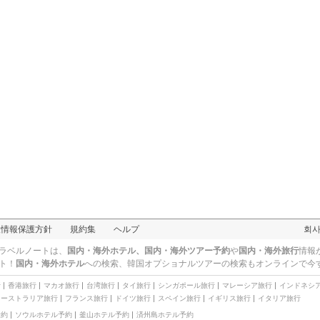
人情報保護方針
規約集
ヘルプ
회
ラベルノートは、
国内・海外ホテル、国内・海外ツアー予約
や
国内・海外旅行
情報
ト！
国内・海外ホテル
への検索、
韓国オプショナルツアー
の検索もオンラインで今
行
香港旅行
マカオ旅行
台湾旅行
タイ旅行
シンガポール旅行
マレーシア旅行
インドネシ
オーストラリア旅行
フランス旅行
ドイツ旅行
スペイン旅行
イギリス旅行
イタリア旅行
予約
ソウルホテル予約
釜山ホテル予約
済州島ホテル予約