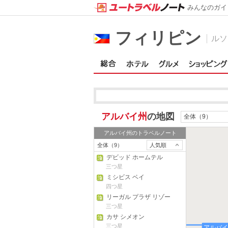
みんなのガイ
マリネス・スル州
フィリピン
ルソ
アルバイ州
の地図
全体（9）
アルバイ州
のトラベルノート
全体（9）
人気順
デビッド ホームテル
三つ星
ミシビス ベイ
四つ星
リーガル プラザ リゾー
ト
三つ星
カサ シメオン
三つ星
アルバ