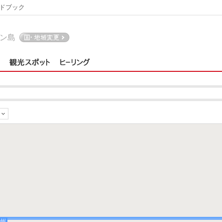
ドブック
ン島
イ州