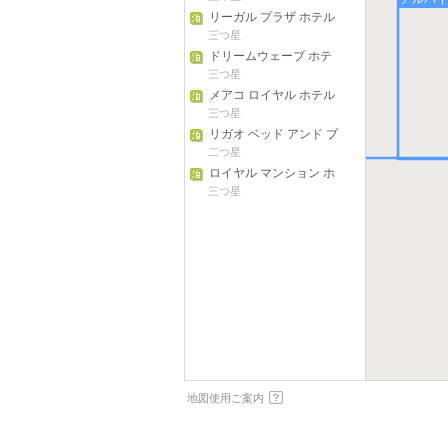
リーガル プラザ ホテル
三つ星
ドリームウェーブ ホテ
ル ポランギー
三つ星
メアコ ロイヤル ホテル
- タバコ
三つ星
リガオ ベッド アンド ブ
レックファスト
二つ星
マスバテ州
ロイヤル マンション ホ
テル
三つ星
地図使用ご案内