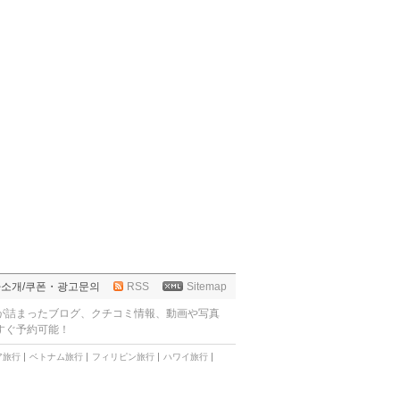
사소개
/
쿠폰・광고문의
RSS
Sitemap
が詰まったブログ、クチコミ情報、動画や写真
すぐ予約可能！
ア旅行
ベトナム旅行
フィリピン旅行
ハワイ旅行