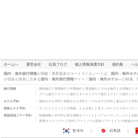
ホームへ
運営会社
社員ブログ
個人情報保護方針
規約集
ヘ
国内・海外旅行情報
が満載！業界最多のユートラベルノートは、
国内・海外ホテ
の登録も簡単に出来る
国内・海外旅行情報
サイト！
国内・海外ホテル
への検索、
旅行情報
国内旅行
韓国旅行
中国旅行
香港旅行
マカオ旅行
台湾旅行
タ
グアム旅行
サイパン旅行
オーストラリア旅行
フランス旅行
ドイ
ホテル予約
国内ホテル予約
韓国ホテル予約
ソウルホテル予約
釜山ホテル予約
韓国エステ予約
スパ
クリニック
汗蒸幕・よもぎ蒸し
足マッサージ
スポーツマッ
韓国現地ツアー予約
韓服体験
KPOP公演＆体験＆イベント
パフォーマンスショー
伝統
夜景/ナイトツアー
市内ツアー
ソウル郊外ツアー
ドラマ/映画ロケ
한국어
|
日本語
|