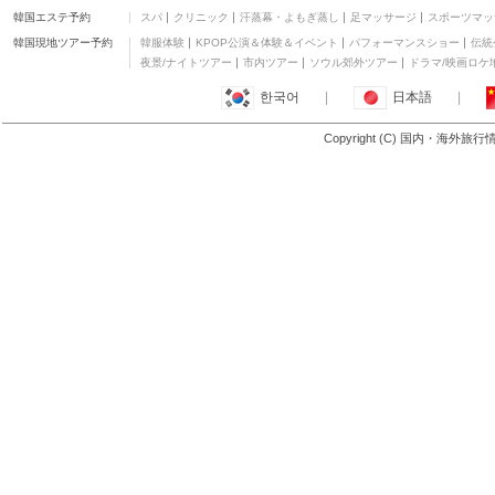
韓国エステ予約
スパ
クリニック
汗蒸幕・よもぎ蒸し
足マッサージ
スポーツマッ
韓国現地ツアー予約
韓服体験
KPOP公演＆体験＆イベント
パフォーマンスショー
伝統
夜景/ナイトツアー
市内ツアー
ソウル郊外ツアー
ドラマ/映画ロケ
한국어
|
日本語
|
Copyright (C) 国内・海外旅