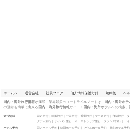
ホームへ
運営会社
社員ブログ
個人情報保護方針
規約集
ヘ
国内・海外旅行情報
が満載！業界最多のユートラベルノートは、
国内・海外ホテ
の登録も簡単に出来る
国内・海外旅行情報
サイト！
国内・海外ホテル
への検索、
旅行情報
国内旅行
韓国旅行
中国旅行
香港旅行
マカオ旅行
台湾旅行
タ
グアム旅行
サイパン旅行
オーストラリア旅行
フランス旅行
ドイ
ホテル予約
国内ホテル予約
韓国ホテル予約
ソウルホテル予約
釜山ホテル予約