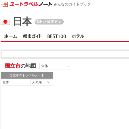
みんなのガイドブック
日本
国立市
の地図
全体
国立市
のトラベルノート
全体
人気順