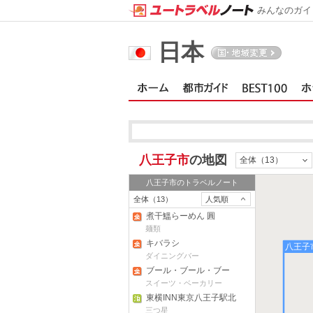
みんなのガイ
日本
八王子市
の地図
全体（13）
八王子市
のトラベルノート
全体（13）
人気順
煮干鰮らーめん 圓
麺類
キバラシ
八王子
ダイニングバー
ブール・ブール・ブー
ランジェリー
スイーツ・ベーカリー
東横INN東京八王子駅北
口
三つ星