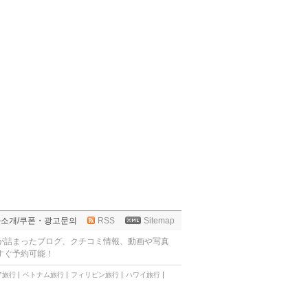
町
사소개
/
쿠폰・광고문의
RSS
Sitemap
が詰まったブログ、クチコミ情報、動画や写真
すぐ予約可能！
ア旅行
ベトナム旅行
フィリピン旅行
ハワイ旅行