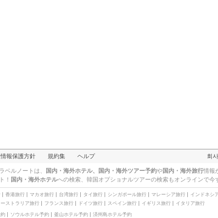
人情報保護方針
規約集
ヘルプ
회
ラベルノートは、
国内・海外ホテル、国内・海外ツアー予約
や
国内・海外旅行
情報
ト！
国内・海外ホテル
への検索、
韓国オプショナルツアー
の検索もオンラインで今
行
香港旅行
マカオ旅行
台湾旅行
タイ旅行
シンガポール旅行
マレーシア旅行
インドネシ
オーストラリア旅行
フランス旅行
ドイツ旅行
スペイン旅行
イギリス旅行
イタリア旅行
予約
ソウルホテル予約
釜山ホテル予約
済州島ホテル予約