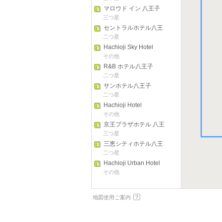
マロウド イン 八王子
三つ星
セントラルホテル八王
子
二つ星
Hachioji Sky Hotel
その他
R&B ホテル八王子
二つ星
サンホテル八王子
二つ星
Hachioji Hotel
NewGrand
その他
京王プラザホテル 八王
子
三つ星
三恵シティホテル八王
子
二つ星
Hachioji Urban Hotel
その他
地図使用ご案内