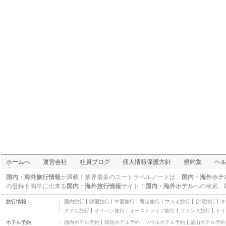
ホームへ
運営会社
社員ブログ
個人情報保護方針
規約集
ヘ
国内・海外旅行情報
が満載！業界最多のユートラベルノートは、
国内・海外ホテ
の登録も簡単に出来る
国内・海外旅行情報
サイト！
国内・海外ホテル
への検索、
旅行情報
国内旅行
韓国旅行
中国旅行
香港旅行
マカオ旅行
台湾旅行
タ
グアム旅行
サイパン旅行
オーストラリア旅行
フランス旅行
ドイ
ホテル予約
国内ホテル予約
韓国ホテル予約
ソウルホテル予約
釜山ホテル予約