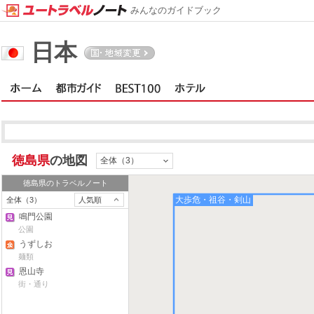
みんなのガイドブック
日本
徳島県
の地図
全体（3）
徳島県
のトラベルノート
大歩危・祖谷・剣山
全体（3）
人気順
鳴門公園
公園
うずしお
麺類
恩山寺
街・通り