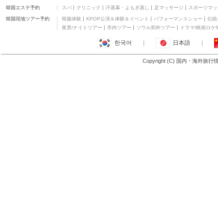
韓国エステ予約
スパ
クリニック
汗蒸幕・よもぎ蒸し
足マッサージ
スポーツマッ
韓国現地ツアー予約
韓服体験
KPOP公演＆体験＆イベント
パフォーマンスショー
伝統
夜景/ナイトツアー
市内ツアー
ソウル郊外ツアー
ドラマ/映画ロケ
한국어
|
日本語
|
Copyright (C) 国内・海外旅