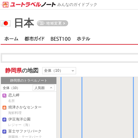
みんなのガイドブック
日本
大井川・寸又峡・川根
静岡県
の地図
全体（10）
静岡県
のトラベルノート
全体（10）
人気順
恋人岬
名所
焼津さかなセンター
海鮮料理
伊豆海洋公園
レジャー（海）
富士サファリパーク
遊園地・テーマパーク