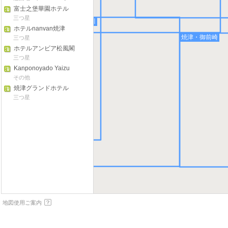
富士之堡華園ホテル
三つ星
磐田・袋井・掛川
ホテルnanvan焼津
焼津・御前崎
三つ星
ホテルアンビア松風閣
三つ星
Kanponoyado Yaizu
その他
焼津グランドホテル
三つ星
地図使用ご案内