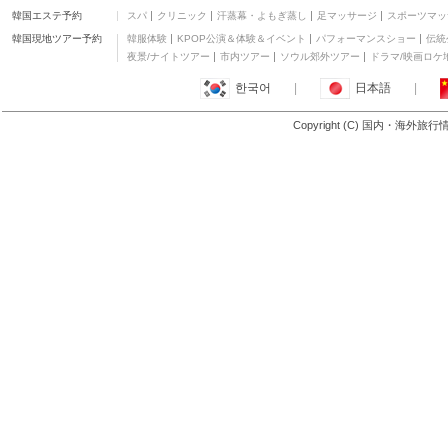
韓国エステ予約
スパ
クリニック
汗蒸幕・よもぎ蒸し
足マッサージ
スポーツマッ
韓国現地ツアー予約
韓服体験
KPOP公演＆体験＆イベント
パフォーマンスショー
伝統
夜景/ナイトツアー
市内ツアー
ソウル郊外ツアー
ドラマ/映画ロケ
한국어
|
日本語
|
Copyright (C) 国内・海外旅