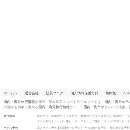
ホームへ
運営会社
社員ブログ
個人情報保護方針
規約集
ヘ
国内・海外旅行情報
が満載！業界最多のユートラベルノートは、
国内・海外ホテ
の登録も簡単に出来る
国内・海外旅行情報
サイト！
国内・海外ホテル
への検索、
旅行情報
国内旅行
韓国旅行
中国旅行
香港旅行
マカオ旅行
台湾旅行
タ
グアム旅行
サイパン旅行
オーストラリア旅行
フランス旅行
ドイ
ホテル予約
国内ホテル予約
韓国ホテル予約
ソウルホテル予約
釜山ホテル予約