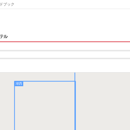
ドブック
彦根・長浜
湖西