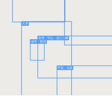
大津
草津・守山・近江八幡
雄琴・堅田
甲賀・信楽