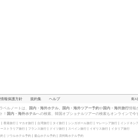
人情報保護方針
規約集
ヘルプ
회
ラベルノートは、
国内・海外ホテル、国内・海外ツアー予約
や
国内・海外旅行
情報
ト！
国内・海外ホテル
への検索、
韓国オプショナルツアー
の検索もオンラインで今
行
香港旅行
マカオ旅行
台湾旅行
タイ旅行
シンガポール旅行
マレーシア旅行
インドネシ
オーストラリア旅行
フランス旅行
ドイツ旅行
スペイン旅行
イギリス旅行
イタリア旅行
予約
ソウルホテル予約
釜山ホテル予約
済州島ホテル予約