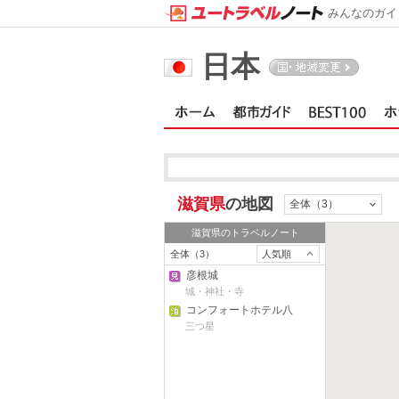
みんなのガイ
日本
滋賀県
の地図
全体（3）
滋賀県
のトラベルノート
全体（3）
人気順
彦根城
城・神社・寺
コンフォートホテル八
日市
三つ星