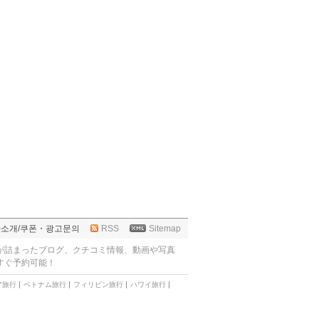
사소개
/
쿠폰・광고문의
RSS
Sitemap
が詰まったブログ、クチコミ情報、動画や写真
すぐ予約可能！
ア旅行
ベトナム旅行
フィリピン旅行
ハワイ旅行