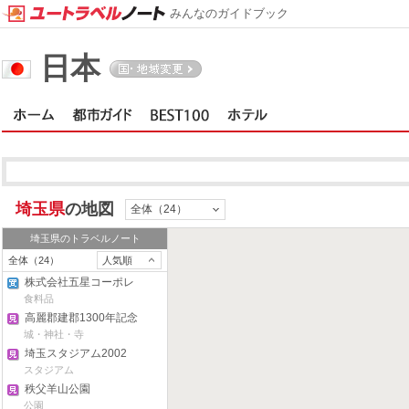
みんなのガイドブック
日本
埼玉県
の地図
全体（24）
埼玉県
のトラベルノート
全体（24）
人気順
株式会社五星コーポレ
ーション
食料品
高麗郡建郡1300年記念
事業
城・神社・寺
埼玉スタジアム2002
スタジアム
秩父羊山公園
公園