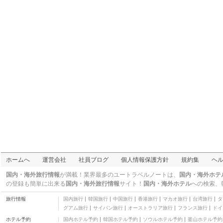
その他
Yatsugawakan
三つ星
古河アークホテル
二つ星
Yashiokan
その他
S HYDE PARK HOTEL
KOGA EKIMAE
その他
ホテルルートイン古河
駅前
三つ星
赤谷温泉 小鹿荘
三つ星
HOTEL SUNSHINE
Koga
その他
Naguri Onsen
ホームへ
運営会社
社員ブログ
個人情報保護方針
規約集
ヘ
Taishoukaku
その他
国内・海外旅行情報
が満載！業界最多のユートラベルノートは、
国内・海外ホテ
の登録も簡単に出来る
国内・海外旅行情報
サイト！
国内・海外ホテル
への検索、
旅行情報
国内旅行
韓国旅行
中国旅行
香港旅行
マカオ旅行
台湾旅行
タ
グアム旅行
サイパン旅行
オーストラリア旅行
フランス旅行
ドイ
ホテル予約
国内ホテル予約
韓国ホテル予約
ソウルホテル予約
釜山ホテル予約