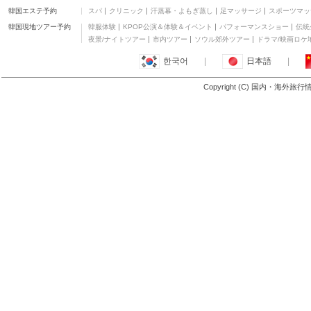
韓国エステ予約
スパ
クリニック
汗蒸幕・よもぎ蒸し
足マッサージ
スポーツマッ
韓国現地ツアー予約
韓服体験
KPOP公演＆体験＆イベント
パフォーマンスショー
伝統
夜景/ナイトツアー
市内ツアー
ソウル郊外ツアー
ドラマ/映画ロケ
한국어
|
日本語
|
Copyright (C) 国内・海外旅