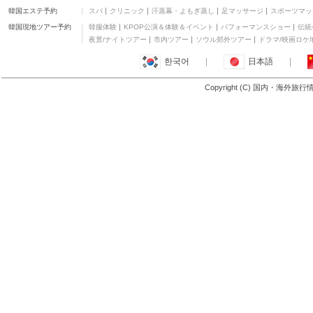
韓国エステ予約
スパ
クリニック
汗蒸幕・よもぎ蒸し
足マッサージ
スポーツマッ
韓国現地ツアー予約
韓服体験
KPOP公演＆体験＆イベント
パフォーマンスショー
伝統
夜景/ナイトツアー
市内ツアー
ソウル郊外ツアー
ドラマ/映画ロケ
한국어
|
日本語
|
Copyright (C) 国内・海外旅