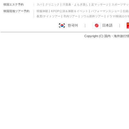
韓国エステ予約
スパ
クリニック
汗蒸幕・よもぎ蒸し
足マッサージ
スポーツマッ
韓国現地ツアー予約
韓服体験
KPOP公演＆体験＆イベント
パフォーマンスショー
伝統
夜景/ナイトツアー
市内ツアー
ソウル郊外ツアー
ドラマ/映画ロケ
한국어
|
日本語
|
Copyright (C) 国内・海外旅