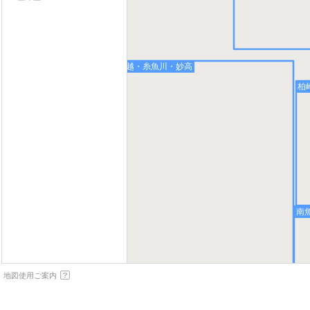
上越・糸魚川・妙高
柏
南
地図使用ご案内