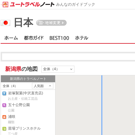
みんなのガイドブック
日本
佐渡
新潟県
の地図
全体（4）
新潟県
のトラベルノート
全体（4）
人気順
岩塚製菓(中沢直売店)
お土産・伝統工芸品
五十公野公園
公園
浦咲
麺類
苗場プリンスホテル
三つ星