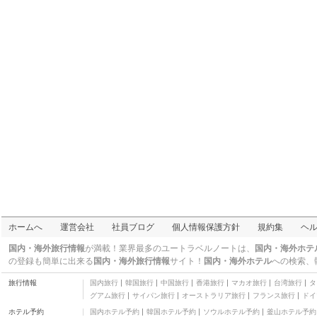
ホームへ
運営会社
社員ブログ
個人情報保護方針
規約集
ヘ
国内・海外旅行情報
が満載！業界最多のユートラベルノートは、
国内・海外ホテ
の登録も簡単に出来る
国内・海外旅行情報
サイト！
国内・海外ホテル
への検索、
旅行情報
国内旅行
韓国旅行
中国旅行
香港旅行
マカオ旅行
台湾旅行
タ
グアム旅行
サイパン旅行
オーストラリア旅行
フランス旅行
ドイ
ホテル予約
国内ホテル予約
韓国ホテル予約
ソウルホテル予約
釜山ホテル予約