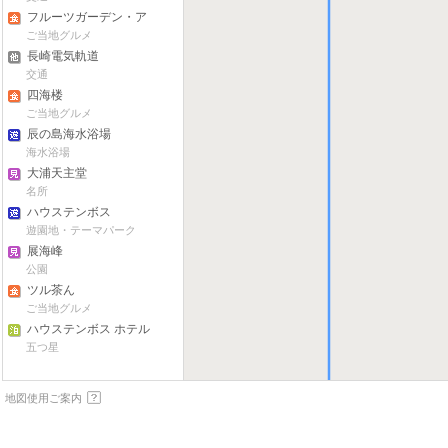
フルーツガーデン・ア
ズタイム 碇商店
ご当地グルメ
長崎電気軌道
交通
四海楼
ご当地グルメ
辰の島海水浴場
海水浴場
大浦天主堂
名所
ハウステンボス
遊園地・テーマパーク
展海峰
公園
ツル茶ん
ご当地グルメ
ハウステンボス ホテル
ヨーロッパ
五つ星
地図使用ご案内