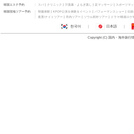
韓国エステ予約
スパ
クリニック
汗蒸幕・よもぎ蒸し
足マッサージ
スポーツマッ
韓国現地ツアー予約
韓服体験
KPOP公演＆体験＆イベント
パフォーマンスショー
伝統
夜景/ナイトツアー
市内ツアー
ソウル郊外ツアー
ドラマ/映画ロケ
한국어
|
日本語
|
Copyright (C) 国内・海外旅