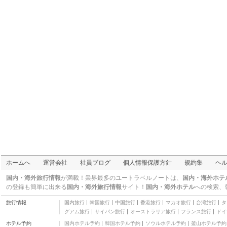
ホームへ
運営会社
社員ブログ
個人情報保護方針
規約集
ヘ
国内・海外旅行情報
が満載！業界最多のユートラベルノートは、
国内・海外ホテ
の登録も簡単に出来る
国内・海外旅行情報
サイト！
国内・海外ホテル
への検索、
旅行情報
国内旅行
韓国旅行
中国旅行
香港旅行
マカオ旅行
台湾旅行
タ
グアム旅行
サイパン旅行
オーストラリア旅行
フランス旅行
ドイ
ホテル予約
国内ホテル予約
韓国ホテル予約
ソウルホテル予約
釜山ホテル予約