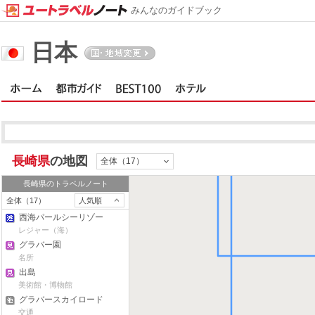
みんなのガイドブック
平戸・松浦・田平
日本
長崎県
の地図
全体（17）
長崎県
のトラベルノート
全体（17）
人気順
西海パールシーリゾー
ト
レジャー（海）
グラバー園
名所
出島
美術館・博物館
グラバースカイロード
交通