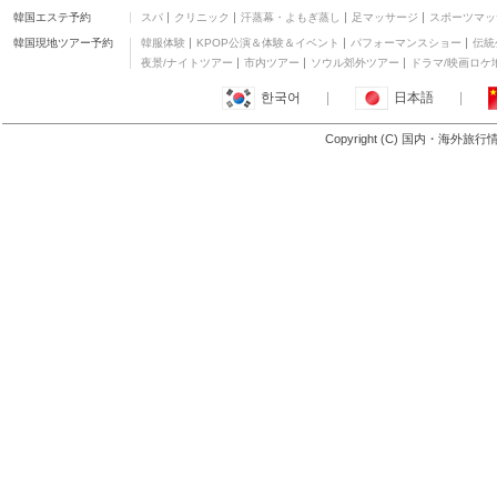
韓国エステ予約
スパ
クリニック
汗蒸幕・よもぎ蒸し
足マッサージ
スポーツマッ
あらや旅館
二つ星
韓国現地ツアー予約
韓服体験
KPOP公演＆体験＆イベント
パフォーマンスショー
伝統
ペンションフィールド
夜景/ナイトツアー
市内ツアー
ソウル郊外ツアー
ドラマ/映画ロケ
二つ星
한국어
|
日本語
|
サニーサイドハット
三つ星
Copyright (C) 国内・海外旅
もっと見る