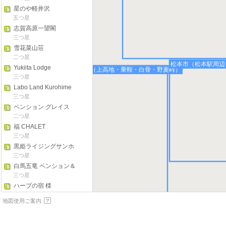
星のや軽井沢
五つ星
志賀高原一望閣
三つ星
雪花菜山荘
二つ星
松本市（松本駅周辺
Yukiita Lodge
松本市（上高地・乗鞍・白骨・野麦峠）
三つ星
Labo Land Kurohime
三つ星
ペンション グレイス
二つ星
福 CHALET
三つ星
黒姫ライジングサンホ
テル
三つ星
白馬五竜 ペンション＆
ログコテージ あるむ
三つ星
ハーブの宿 檪
三つ星
地図使用ご案内
志賀高原 ホテル一望閣
二つ星
細野館