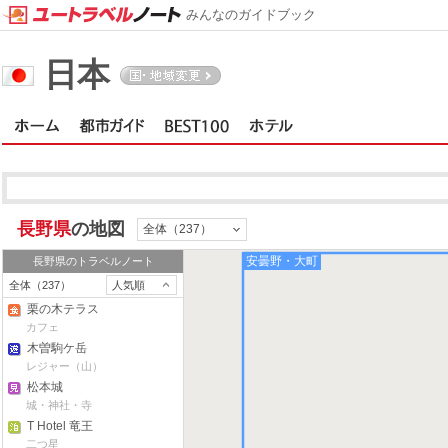
みんなのガイドブック
日本
白馬・小谷
長野県
の地図
全体（237）
安曇野・大町
長野県
のトラベルノート
全体（237）
人気順
栗の木テラス
カフェ
木曽駒ケ岳
レジャー（山）
松本城
城・神社・寺
T Hotel 竜王
二つ星