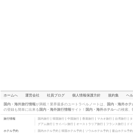
木曽
伊那・駒ヶ根・飯田・昼神
三つ星
ペンション グリー
ン ゲーブルズ
二つ星
ディアカーズリゾート
二つ星
白馬ログホテル ミーテ
ィア
三つ星
ベルクトール丸北
三つ星
万座ホテル聚楽
三つ星
アールグレイ
二つ星
HOTEL CULTURED
HAKUBA
三つ星
Wagaya
ホームへ
運営会社
社員ブログ
個人情報保護方針
規約集
ヘ
二つ星
ペンション ブルー
国内・海外旅行情報
が満載！業界最多のユートラベルノートは、
国内・海外ホテ
二つ星
の登録も簡単に出来る
国内・海外旅行情報
サイト！
国内・海外ホテル
への検索、
扇屋旅館
旅行情報
国内旅行
韓国旅行
中国旅行
香港旅行
マカオ旅行
台湾旅行
タ
二つ星
グアム旅行
サイパン旅行
オーストラリア旅行
フランス旅行
ドイ
万座亭
ホテル予約
国内ホテル予約
韓国ホテル予約
ソウルホテル予約
釜山ホテル予約
三つ星