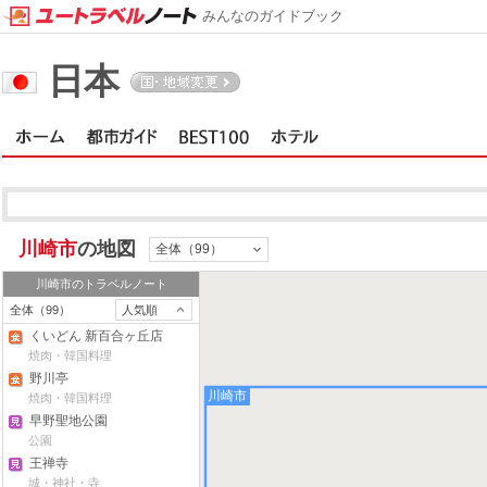
みんなのガイドブック
日本
川崎市
の地図
全体（99）
川崎市
のトラベルノート
全体（99）
人気順
くいどん 新百合ヶ丘店
焼肉・韓国料理
野川亭
川崎市
焼肉・韓国料理
早野聖地公園
公園
王禅寺
城・神社・寺