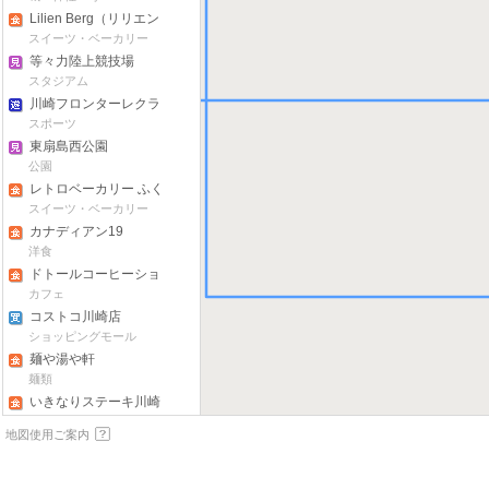
Lilien Berg（リリエン
ベルグ ）
スイーツ・ベーカリー
等々力陸上競技場
スタジアム
川崎フロンターレクラ
横浜市
ブハウス
スポーツ
東扇島西公園
公園
レトロベーカリー ふく
福
スイーツ・ベーカリー
カナディアン19
洋食
ドトールコーヒーショ
ップ 関東労災病院店
カフェ
コストコ川崎店
ショッピングモール
麺や湯や軒
麺類
いきなりステーキ川崎
駅前店
洋食
地図使用ご案内
江川せせらぎ遊歩道
街・通り
東扇島東公園