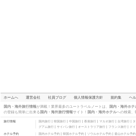
公園
スパゲッティ食堂 ドナ
（川崎ダイス店）
イタリア・フレンチ
じれっ亭
麺類
パキスタン雑貨販売羊
屋
お土産・伝統工芸品
ホテルサンロイヤル川
崎
三つ星
ホテルメッツ横浜鶴見
三つ星
M's House 03
三つ星
東横INN蒲田1
三つ星
レッドルーフ イン蒲田/
ホームへ
運営会社
社員ブログ
個人情報保護方針
規約集
ヘ
羽田 東京
三つ星
Kawasaki River Hotel
国内・海外旅行情報
が満載！業界最多のユートラベルノートは、
国内・海外ホテ
その他
の登録も簡単に出来る
国内・海外旅行情報
サイト！
国内・海外ホテル
への検索、
Capsule hotel and
旅行情報
国内旅行
韓国旅行
中国旅行
香港旅行
マカオ旅行
台湾旅行
タ
Sauna Kawasaki Big
その他
グアム旅行
サイパン旅行
オーストラリア旅行
フランス旅行
ドイ
川崎日航ホテル
ホテル予約
国内ホテル予約
韓国ホテル予約
ソウルホテル予約
釜山ホテル予約
三つ星