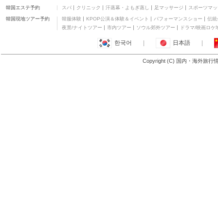
韓国エステ予約
スパ
クリニック
汗蒸幕・よもぎ蒸し
足マッサージ
スポーツマッ
HOTEL ATLAS
その他
韓国現地ツアー予約
韓服体験
KPOP公演＆体験＆イベント
パフォーマンスショー
伝統
ホテルリブマックス川
夜景/ナイトツアー
市内ツアー
ソウル郊外ツアー
ドラマ/映画ロケ
崎駅前
二つ星
한국어
|
日本語
|
横須賀・三浦
ベストウェスタン横浜
(鶴見)
三つ星
Copyright (C) 国内・海外旅
もっと見る