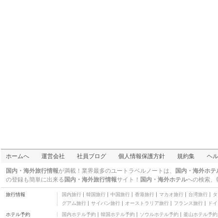
その他
仙郷楼
三つ星
箱根の森おかだ
三つ星
箱根園 レイクサイド
アネックス
三つ星
遊心亭
三つ星
Yumoto Station Hotel
MIRAHAKONE
その他
パレスホテル箱根
三つ星
強羅環翠楼
三つ星
強羅花扇 円かの杜
ホームへ
運営会社
社員ブログ
個人情報保護方針
規約集
ヘ
四つ星
強羅アサヒホテル
国内・海外旅行情報
が満載！業界最多のユートラベルノートは、
国内・海外ホテ
三つ星
の登録も簡単に出来る
国内・海外旅行情報
サイト！
国内・海外ホテル
への検索、
彌榮館
旅行情報
国内旅行
韓国旅行
中国旅行
香港旅行
マカオ旅行
台湾旅行
タ
三つ星
グアム旅行
サイパン旅行
オーストラリア旅行
フランス旅行
ドイ
満天の星
ホテル予約
国内ホテル予約
韓国ホテル予約
ソウルホテル予約
釜山ホテル予約
三つ星