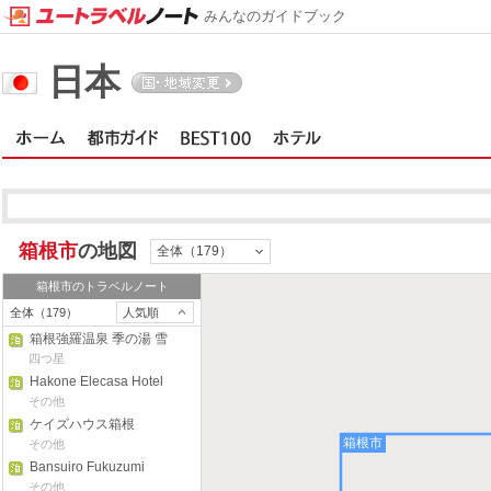
みんなのガイドブック
日本
箱根市
の地図
全体（179）
箱根市
のトラベルノート
全体（179）
人気順
箱根強羅温泉 季の湯 雪
月花
四つ星
Hakone Elecasa Hotel
and Spa
その他
ケイズハウス箱根
箱根市
その他
Bansuiro Fukuzumi
その他