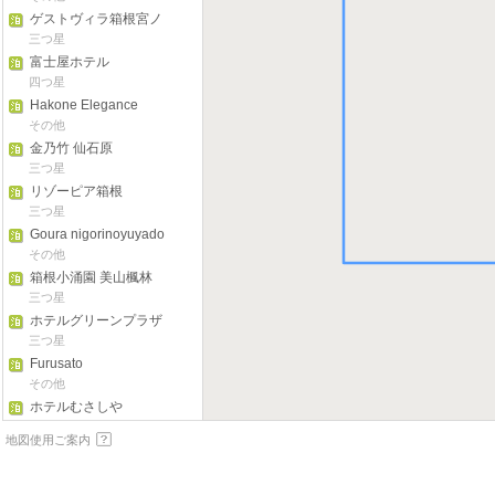
ゲストヴィラ箱根宮ノ
下
三つ星
富士屋ホテル
四つ星
Hakone Elegance
その他
金乃竹 仙石原
三つ星
リゾーピア箱根
三つ星
Goura nigorinoyuyado
nounouhakone
その他
箱根小涌園 美山楓林
三つ星
ホテルグリーンプラザ
箱根
三つ星
Furusato
その他
ホテルむさしや
三つ星
地図使用ご案内
Gyokutei
三つ星
Tsukino-izumi