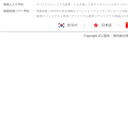
韓国エステ予約
スパ
クリニック
汗蒸幕・よもぎ蒸し
足マッサージ
スポーツマッ
箱根小涌園 ユネッサ
ンイン
三つ星
韓国現地ツアー予約
韓服体験
KPOP公演＆体験＆イベント
パフォーマンスショー
伝統
箱根強羅温泉 夢の湯
夜景/ナイトツアー
市内ツアー
ソウル郊外ツアー
ドラマ/映画ロケ
三つ星
한국어
|
日本語
|
箱根 パークス吉野
四つ星
Copyright (C) 国内・海外旅
もっと見る