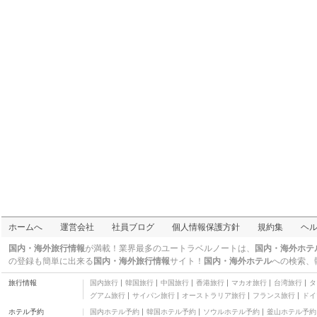
三つ星
天然温泉 灯の湯 ドーミ
ーイン PREMIUM 小樽
三つ星
スマイルホテル小樽
三つ星
小樽天狗山 山麓館
二つ星
ドミトリー L
その他
運河の宿 おたる ふる川
定山渓
三つ星
Hotel Nord Otaru
その他
灯の湯 ドーミーイ
ン ＰＲＥＭＩＵＭ小
三つ星
樽
ホステルカナルビュー
ホームへ
運営会社
社員ブログ
個人情報保護方針
規約集
ヘ
三つ星
ホテル・トリフィート
国内・海外旅行情報
が満載！業界最多のユートラベルノートは、
国内・海外ホテ
小樽運河
三つ星
の登録も簡単に出来る
国内・海外旅行情報
サイト！
国内・海外ホテル
への検索、
小樽ゲストハウスハー
旅行情報
国内旅行
韓国旅行
中国旅行
香港旅行
マカオ旅行
台湾旅行
タ
ベスト - ホステル
その他
グアム旅行
サイパン旅行
オーストラリア旅行
フランス旅行
ドイ
えみな バックパッカー
ホテル予約
国内ホテル予約
韓国ホテル予約
ソウルホテル予約
釜山ホテル予約
ズ
その他