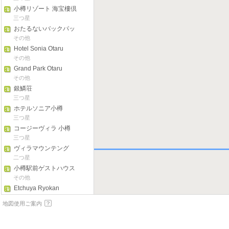
小樽リゾート 海宝樓倶
楽部
三つ星
おたるないバックパッ
カーズホステル 杜の樹
その他
Hotel Sonia Otaru
その他
Grand Park Otaru
その他
銀鱗荘
三つ星
ホテルソニア小樽
三つ星
コージーヴィラ 小樽
三つ星
ヴィラマウンテング
二つ星
小樽駅前ゲストハウス
糸
その他
Etchuya Ryokan
その他
地図使用ご案内
Authentic Hotel Otaru
その他
グランドパーク小樽