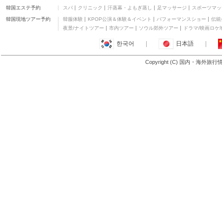
韓国エステ予約
スパ
クリニック
汗蒸幕・よもぎ蒸し
足マッサージ
スポーツマッ
Smile Hotel Otaru
(Former Otaru Green
その他
韓国現地ツアー予約
韓服体験
KPOP公演＆体験＆イベント
パフォーマンスショー
伝統
Hotel)
ホテル・トリフィート
夜景/ナイトツアー
市内ツアー
ソウル郊外ツアー
ドラマ/映画ロケ
小樽運河
三つ星
한국어
|
日本語
|
Copyright (C) 国内・海外旅