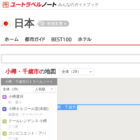
みんなのガイドブック
日本
小樽・千歳市
の地図
全体（29）
小樽・千歳市
のトラベルノート
全体（29）
人気順
小樽運河
街・通り
小樽・千歳市
小樽オルゴール堂(本館)
遊園地・テーマパーク
クールレジデンス 小樽
三つ星
コンビニエント・アパ
ート・イン・小樽
三つ星