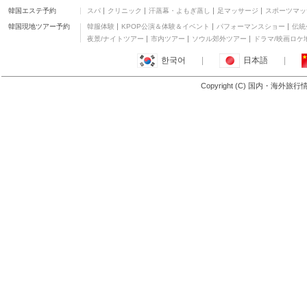
韓国エステ予約
スパ
クリニック
汗蒸幕・よもぎ蒸し
足マッサージ
スポーツマッ
韓国現地ツアー予約
韓服体験
KPOP公演＆体験＆イベント
パフォーマンスショー
伝統
夜景/ナイトツアー
市内ツアー
ソウル郊外ツアー
ドラマ/映画ロケ
한국어
|
日本語
|
Copyright (C) 国内・海外旅