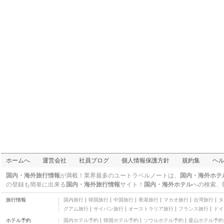
ホームへ
運営会社
社員ブログ
個人情報保護方針
規約集
ヘ
国内・海外旅行情報
が満載！業界最多のユートラベルノートは、
国内・海外ホテ
の登録も簡単に出来る
国内・海外旅行情報
サイト！
国内・海外ホテル
への検索、
旅行情報
国内旅行
韓国旅行
中国旅行
香港旅行
マカオ旅行
台湾旅行
タ
グアム旅行
サイパン旅行
オーストラリア旅行
フランス旅行
ドイ
ホテル予約
国内ホテル予約
韓国ホテル予約
ソウルホテル予約
釜山ホテル予約