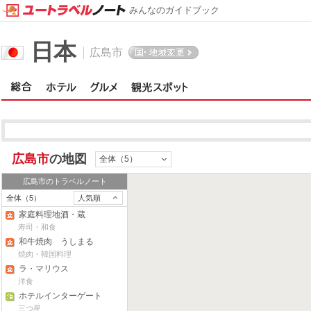
みんなのガイドブック
日本
広島市
広島市
の地図
全体（5）
広島市
のトラベルノート
全体（5）
人気順
家庭料理地酒・蔵
寿司・和食
和牛焼肉 うしまる
焼肉・韓国料理
ラ・マリウス
洋食
ホテルインターゲート
広島
三つ星