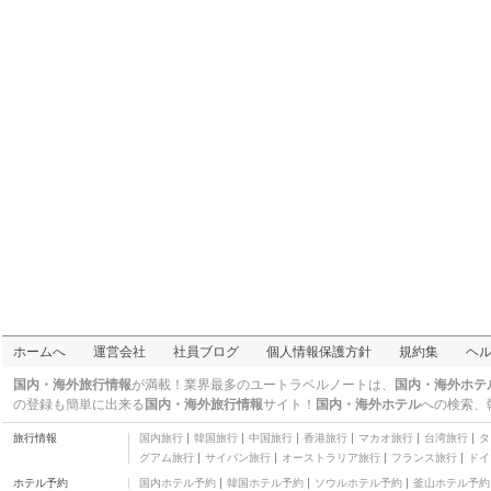
ホームへ
運営会社
社員ブログ
個人情報保護方針
規約集
ヘ
国内・海外旅行情報
が満載！業界最多のユートラベルノートは、
国内・海外ホテ
の登録も簡単に出来る
国内・海外旅行情報
サイト！
国内・海外ホテル
への検索、
旅行情報
国内旅行
韓国旅行
中国旅行
香港旅行
マカオ旅行
台湾旅行
タ
グアム旅行
サイパン旅行
オーストラリア旅行
フランス旅行
ドイ
ホテル予約
国内ホテル予約
韓国ホテル予約
ソウルホテル予約
釜山ホテル予約