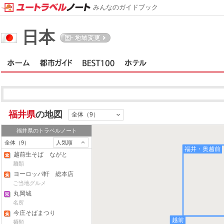
みんなのガイドブック
日本
福井県
の地図
全体（9）
福井県
のトラベルノート
全体（9）
人気順
福井・奥越前
越前生そば ながと
麺類
ヨーロッパ軒 総本店
ご当地グルメ
丸岡城
名所
今庄そばまつり
越前
麺類