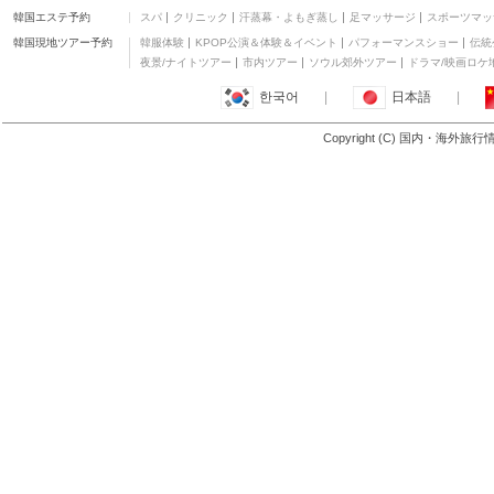
韓国エステ予約
スパ
クリニック
汗蒸幕・よもぎ蒸し
足マッサージ
スポーツマッ
韓国現地ツアー予約
韓服体験
KPOP公演＆体験＆イベント
パフォーマンスショー
伝統
夜景/ナイトツアー
市内ツアー
ソウル郊外ツアー
ドラマ/映画ロケ
한국어
|
日本語
|
Copyright (C) 国内・海外旅