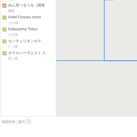
めん房つるつる（開発
店）
麺類
Hotel Furearu Izumi
その他
Katsuyama Tokyu
Resort Hotel Harvest
その他
Ski Jam Katsuyama
センチュリオンホテ
ル リゾート＆スパテ
三つ星
クノポート福井
ホテルハーヴェスト ス
キージャム勝山
四つ星
若狭
地図使用ご案内