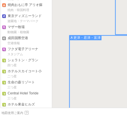
焼肉おもに亭 アリオ蘇
我店
焼肉・韓国料理
東京ディズニーランド
遊園地・テーマパーク
マザー牧場
動物園・植物園
木更津・君津・富津
成田国際空港
空港情報
フクダ電子アリーナ
スタジアム
シェラトン・グラン
デ・トーキョーベイホ
四つ星
テル
ホテルスカイコート小
岩
二つ星
生命の森リゾート
三つ星
Central Hotel Toride
三つ星
ホテル東金ヒルズ
二つ星
館山・南房総
地図使用ご案内
Pension Demek Inn
その他
Estolle Hotel and