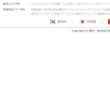
韓国エステ予約
スパ
クリニック
汗蒸幕・よもぎ蒸し
足マッサージ
スポーツマッ
SANCTUARY FOREST
その他
韓国現地ツアー予約
韓服体験
KPOP公演＆体験＆イベント
パフォーマンスショー
伝統
Sauna and Capsule
夜景/ナイトツアー
市内ツアー
ソウル郊外ツアー
ドラマ/映画ロケ
Hotel New Koiwa 310
その他
한국어
|
日本語
|
マロウド インターナシ
ョナル ホテル 成田
四つ星
Copyright (C) 国内・海外旅
もっと見る