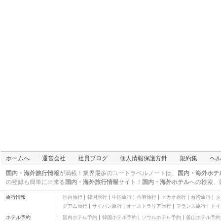
Tennis Club
その他
ホテルドリームゲート
舞浜アネックス
三つ星
三井ガーデンホテル柏
の葉
三つ星
ホテル アリア
三つ星
SLE Japan Ichikawa
House
二つ星
Shirakoso
その他
Hotel Del Prado
その他
Seishohtei Shirasuna
その他
ベッセルイン八千代勝
ホームへ
運営会社
社員ブログ
個人情報保護方針
規約集
ヘ
田台駅前
三つ星
ホテルサンオーク柏の
国内・海外旅行情報
が満載！業界最多のユートラベルノートは、
国内・海外ホテ
葉
三つ星
の登録も簡単に出来る
国内・海外旅行情報
サイト！
国内・海外ホテル
への検索、
東京ディズニーランド®
旅行情報
国内旅行
韓国旅行
中国旅行
香港旅行
マカオ旅行
台湾旅行
タ
ホテル
四つ星
グアム旅行
サイパン旅行
オーストラリア旅行
フランス旅行
ドイ
東横INN埼玉三郷駅前
ホテル予約
国内ホテル予約
韓国ホテル予約
ソウルホテル予約
釜山ホテル予約
三つ星