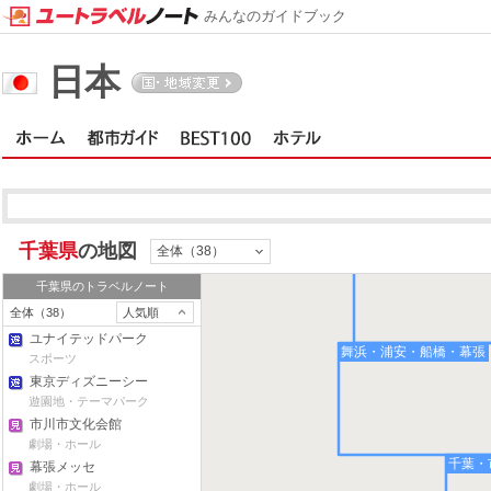
みんなのガイドブック
日本
松戸・柏・野田
千葉県
の地図
全体（38）
千葉県
のトラベルノート
全体（38）
人気順
ユナイテッドパーク
舞浜・浦安・船橋・幕張
スポーツ
東京ディズニーシー
遊園地・テーマパーク
市川市文化会館
劇場・ホール
千葉・
幕張メッセ
劇場・ホール