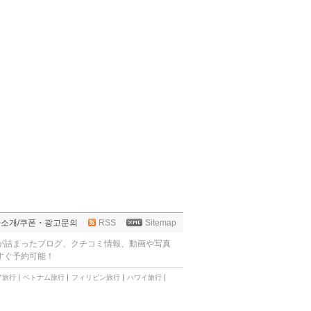
사소개
/
쿠폰・광고문의
RSS
Sitemap
が詰まったブログ、クチコミ情報、動画や写真
すぐ予約可能！
ア旅行
ベトナム旅行
フィリピン旅行
ハワイ旅行