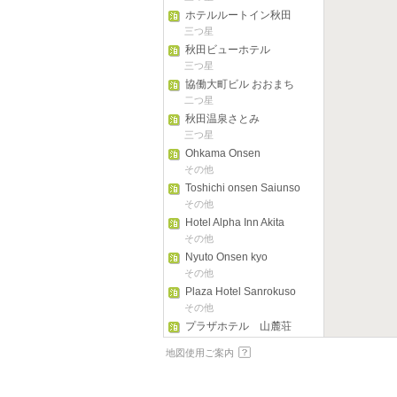
ホテルルートイン秋田
土崎
三つ星
秋田ビューホテル
三つ星
協働大町ビル おおまち
荘
二つ星
秋田温泉さとみ
三つ星
Ohkama Onsen
その他
Toshichi onsen Saiunso
その他
Hotel Alpha Inn Akita
その他
Nyuto Onsen kyo
Taenoyu
その他
Plaza Hotel Sanrokuso
その他
プラザホテル 山麓荘
三つ星
地図使用ご案内
Tatsumi Kanyo Hotel
三つ星
ルートイングランティ