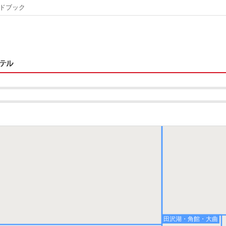
ドブック
十和田湖・大館・鹿角
神・男鹿
田沢湖・角館・大曲