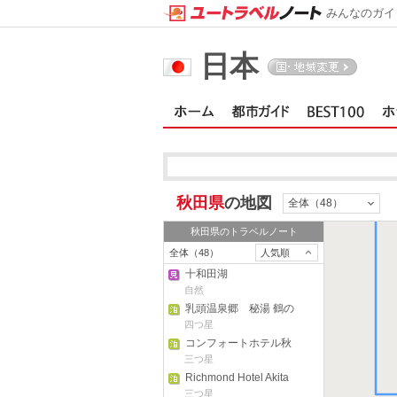
みんなのガイ
日本
白
秋田県
の地図
全体（48）
秋田県
のトラベルノート
全体（48）
人気順
十和田湖
自然
乳頭温泉郷 秘湯 鶴の
湯温泉
四つ星
コンフォートホテル秋
田
三つ星
Richmond Hotel Akita
Ekimae
三つ星