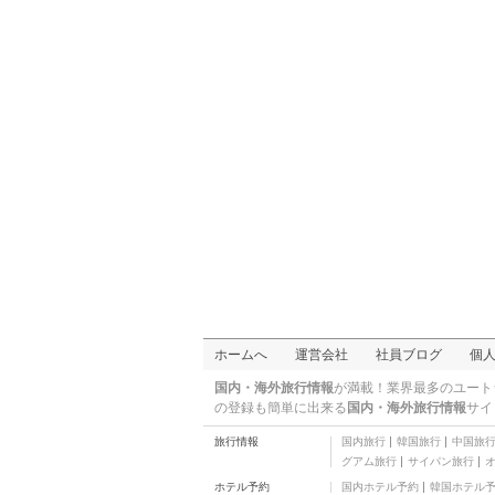
ア秋田SPA RESORT
三つ星
休暇村乳頭温泉郷
三つ星
ホテルメトロポリタン
秋田
三つ星
駒ケ岳グランドホテル
二つ星
Kurhaus Sugo Onsen
その他
Komagatake Onsen
その他
Hutte Birke
その他
E-Hotel Akita
その他
Youland Hotel Yabase
ホームへ
運営会社
社員ブログ
個
その他
イーホテル秋田
国内・海外旅行情報
が満載！業界最多のユート
三つ星
の登録も簡単に出来る
国内・海外旅行情報
サイ
Ichie Nikaho
旅行情報
国内旅行
韓国旅行
中国旅
三つ星
グアム旅行
サイパン旅行
中通温泉 こまちの
ホテル予約
国内ホテル予約
韓国ホテル
湯 ドーミーイン秋田
三つ星