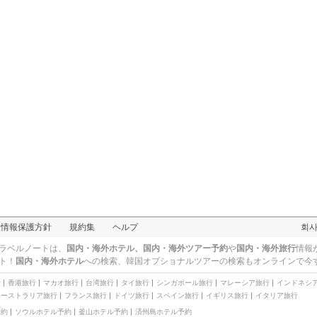
人情報保護方針
規約集
ヘルプ
회
ラベルノートは、
国内・海外ホテル、国内・海外ツアー予約
や
国内・海外旅行
情報
ト！
国内・海外ホテル
への検索、
韓国オプショナルツアー
の検索もオンラインで今
行
香港旅行
マカオ旅行
台湾旅行
タイ旅行
シンガポール旅行
マレーシア旅行
インドネシ
オーストラリア旅行
フランス旅行
ドイツ旅行
スペイン旅行
イギリス旅行
イタリア旅行
予約
ソウルホテル予約
釜山ホテル予約
済州島ホテル予約