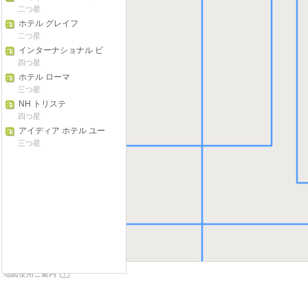
トロ ホテル
二つ星
ホテル グレイフ
二つ星
インターナショナル ビ
ーチ ホテル
四つ星
ホテル ローマ
三つ星
NH トリステ
四つ星
アイディア ホテル ユー
ディン タヴァナッコ
三つ星
地図使用ご案内