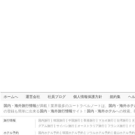
ナ州
マル
ウンブリア州
ホームへ
運営会社
社員ブログ
個人情報保護方針
規約集
ヘ
国内・海外旅行情報
が満載！業界最多のユートラベルノートは、
国内・海外ホテ
の登録も簡単に出来る
国内・海外旅行情報
サイト！
国内・海外ホテル
への検索、
旅行情報
国内旅行
韓国旅行
中国旅行
香港旅行
マカオ旅行
台湾旅行
タ
グアム旅行
サイパン旅行
オーストラリア旅行
フランス旅行
ドイ
ホテル予約
国内ホテル予約
韓国ホテル予約
ソウルホテル予約
釜山ホテル予約