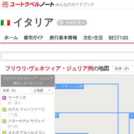
みんなのガイドブック
イタリア
フリウリ-ヴェネツィア・ジュリア州
の地図
全体（9）
フリウリ-ヴェネツィア・ジュリア
州
のトラベルノート
トレンティーノ-アルト・アディジェ州
全体（9）
人気順
ウーディネ
街・通り
ホテル フォンツァーリ
三つ星
ヴェネト州
フ
スターホテル サヴォイ
ア エクセルシオール
四つ星
ヌオボ アルベルゴ セン