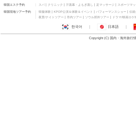
韓国エステ予約
スパ
クリニック
汗蒸幕・よもぎ蒸し
足マッサージ
スポーツマッ
ラツィオ州
韓国現地ツアー予約
韓服体験
KPOP公演＆体験＆イベント
パフォーマンスショー
伝統
夜景/ナイトツアー
市内ツアー
ソウル郊外ツアー
ドラマ/映画ロケ
한국어
|
日本語
|
Copyright (C) 国内・海外旅