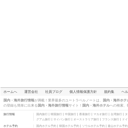
ホームへ
運営会社
社員ブログ
個人情報保護方針
規約集
ヘ
国内・海外旅行情報
が満載！業界最多のユートラベルノートは、
国内・海外ホテ
の登録も簡単に出来る
国内・海外旅行情報
サイト！
国内・海外ホテル
への検索、
旅行情報
国内旅行
韓国旅行
中国旅行
香港旅行
マカオ旅行
台湾旅行
タ
グアム旅行
サイパン旅行
オーストラリア旅行
フランス旅行
ドイ
ホテル予約
国内ホテル予約
韓国ホテル予約
ソウルホテル予約
釜山ホテル予約