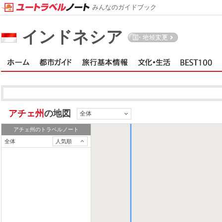
みんなのガイドブック
インドネシア
アチェ州
アチェ州
の地図
全体
アチェ州
のトラベルノート
全体
人気順