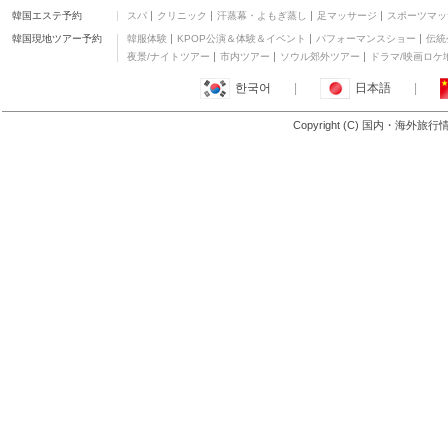
韓国エステ予約
スパ
クリニック
汗蒸幕・よもぎ蒸し
足マッサージ
スポーツマッ
韓国現地ツアー予約
韓服体験
KPOP公演＆体験＆イベント
パフォーマンスショー
伝統
夜景/ナイトツアー
市内ツアー
ソウル郊外ツアー
ドラマ/映画ロケ
한국어
|
日本語
|
Copyright (C) 国内・海外旅