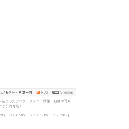
사소개
/
쿠폰・광고문의
RSS
Sitemap
が詰まったブログ、クチコミ情報、動画や写真
すぐ予約可能！
ア旅行
ベトナム旅行
フィリピン旅行
ハワイ旅行