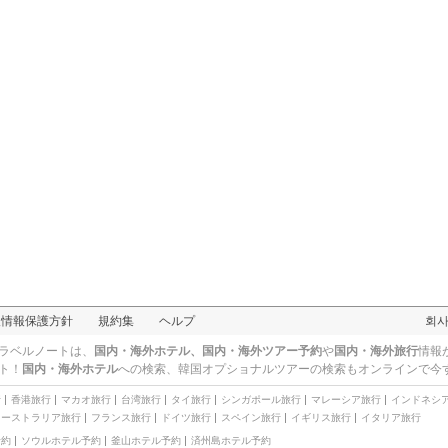
人情報保護方針
規約集
ヘルプ
회
ラベルノートは、
国内・海外ホテル、国内・海外ツアー予約
や
国内・海外旅行
情報
ト！
国内・海外ホテル
への検索、
韓国オプショナルツアー
の検索もオンラインで今
行
香港旅行
マカオ旅行
台湾旅行
タイ旅行
シンガポール旅行
マレーシア旅行
インドネシ
オーストラリア旅行
フランス旅行
ドイツ旅行
スペイン旅行
イギリス旅行
イタリア旅行
予約
ソウルホテル予約
釜山ホテル予約
済州島ホテル予約