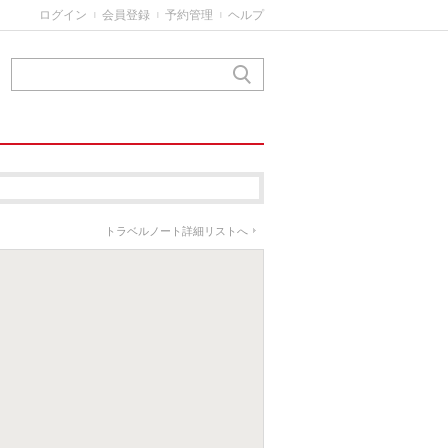
ログイン
会員登録
予約管理
ヘルプ
|
|
|
スラウェシ州
トラベルノート詳細リストへ