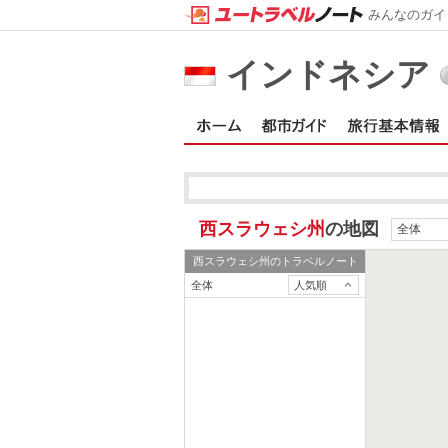
みんなのガイ
インドネシア
西スラウェシ州
の地図
全体
西スラウェシ州
のトラベルノート
全体
人気順