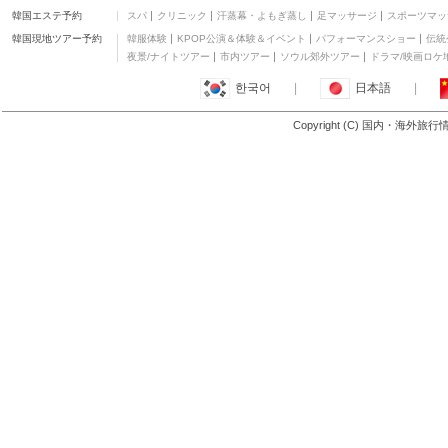
韓国エステ予約
スパ
クリニック
汗蒸幕・よもぎ蒸し
足マッサージ
スポーツマッ
韓国現地ツアー予約
韓服体験
KPOP公演＆体験＆イベント
パフォーマンスショー
伝統
夜景/ナイトツアー
市内ツアー
ソウル郊外ツアー
ドラマ/映画ロケ
한국어
|
日本語
|
Copyright (C) 国内・海外旅