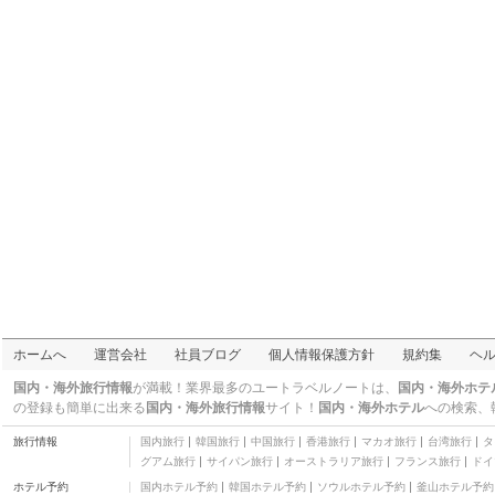
南東スラウェシ州
ホームへ
運営会社
社員ブログ
個人情報保護方針
規約集
ヘ
国内・海外旅行情報
が満載！業界最多のユートラベルノートは、
国内・海外ホテ
の登録も簡単に出来る
国内・海外旅行情報
サイト！
国内・海外ホテル
への検索、
旅行情報
国内旅行
韓国旅行
中国旅行
香港旅行
マカオ旅行
台湾旅行
タ
南スラウェシ州
グアム旅行
サイパン旅行
オーストラリア旅行
フランス旅行
ドイ
ホテル予約
国内ホテル予約
韓国ホテル予約
ソウルホテル予約
釜山ホテル予約