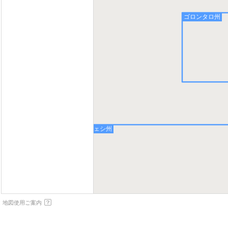
ゴロンタロ州
中部スラウェシ州
地図使用ご案内