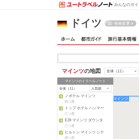
みんなのガイ
ドイツ
マインツ
の地図
全体（11）
マインツ
のトラベルノート
全体（11）
人気順
ノボテル マインツ
マインツ
四つ星
トップ ホテル ハンマー
ニヒトラウハーホテル
三つ星
EJ9 マインツ ダウンタ
ウン
三つ星
ヒルトン マインツ シテ
ィ
四つ星