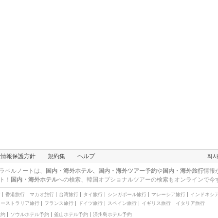
人情報保護方針
規約集
ヘルプ
회
ラベルノートは、
国内・海外ホテル、国内・海外ツアー予約
や
国内・海外旅行
情報
ト！
国内・海外ホテル
への検索、
韓国オプショナルツアー
の検索もオンラインで今
行
香港旅行
マカオ旅行
台湾旅行
タイ旅行
シンガポール旅行
マレーシア旅行
インドネシ
オーストラリア旅行
フランス旅行
ドイツ旅行
スペイン旅行
イギリス旅行
イタリア旅行
予約
ソウルホテル予約
釜山ホテル予約
済州島ホテル予約