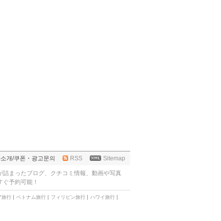
사소개
/
쿠폰・광고문의
RSS
Sitemap
が詰まったブログ、クチコミ情報、動画や写真
すぐ予約可能！
ア旅行
ベトナム旅行
フィリピン旅行
ハワイ旅行