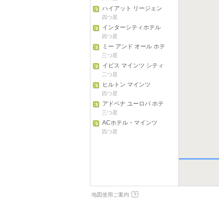
ハイアット リージェン
シー マインツ
四つ星
インターシティホテル
マインツ
四つ星
ミー アンド オール ホテ
ル マインツ
三つ星
イビス マインツ シティ
二つ星
ヒルトン マインツ
四つ星
アドベナ ユーロパ ホテ
ル マインツ
三つ星
ACホテル・マインツ
四つ星
地図使用ご案内