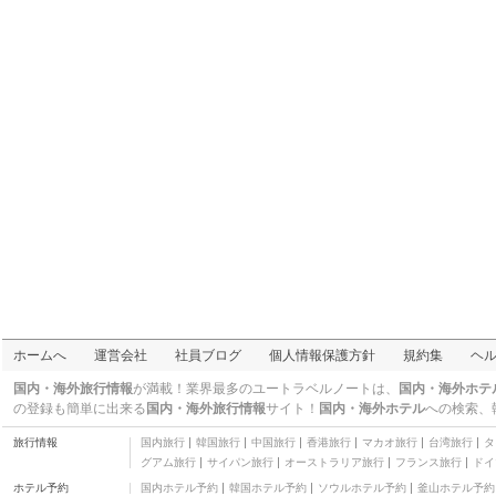
ホームへ
運営会社
社員ブログ
個人情報保護方針
規約集
ヘ
国内・海外旅行情報
が満載！業界最多のユートラベルノートは、
国内・海外ホテ
の登録も簡単に出来る
国内・海外旅行情報
サイト！
国内・海外ホテル
への検索、
旅行情報
国内旅行
韓国旅行
中国旅行
香港旅行
マカオ旅行
台湾旅行
タ
グアム旅行
サイパン旅行
オーストラリア旅行
フランス旅行
ドイ
ホテル予約
国内ホテル予約
韓国ホテル予約
ソウルホテル予約
釜山ホテル予約