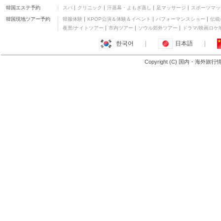
韓国エステ予約
スパ
クリニック
汗蒸幕・よもぎ蒸し
足マッサージ
スポーツマッ
韓国現地ツアー予約
韓服体験
KPOP公演＆体験＆イベント
パフォーマンスショー
伝統
夜景/ナイトツアー
市内ツアー
ソウル郊外ツアー
ドラマ/映画ロケ
한국어
|
日本語
|
Copyright (C) 国内・海外旅