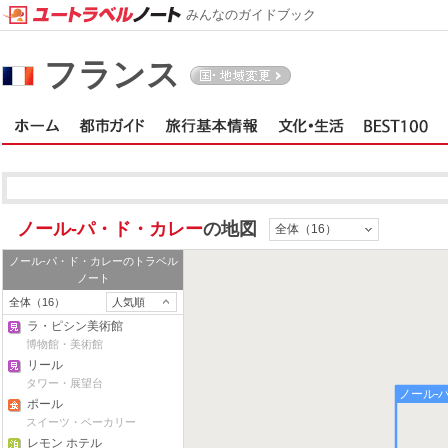
みんなのガイドブック
フランス
ノール-パ・ド・カレー
の地図
全体（16）
ノール-パ・ド・カレー
のトラベル
ノート
全体（16）
人気順
ラ・ピシン美術館
博物館・美術館
リール
タワー・展望台
ノール-
ポール
スイーツ・ベーカリー
レモン ホテル