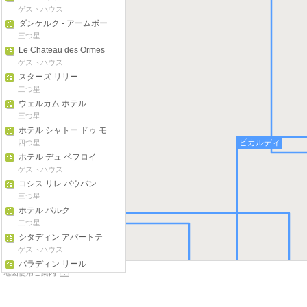
ゲストハウス
ダンケルク - アームボー
ト キャッペル
三つ星
Le Chateau des Ormes
Hotel
ゲストハウス
スターズ リリー
二つ星
ウェルカム ホテル
三つ星
ホテル シャトー ドゥ モ
ウリン ルコンテ
ピカルディ
四つ星
ホテル デュ ベフロイ
ゲストハウス
コシス リレ バウバン
三つ星
ホテル パルク
オート-ノルマンディー
二つ星
シタディン アパートテ
ル リール セントル
ゲストハウス
バラディン リール
地図使用ご案内
三つ星
イル-ド-フランス
ホテル ジャクアード
二つ星