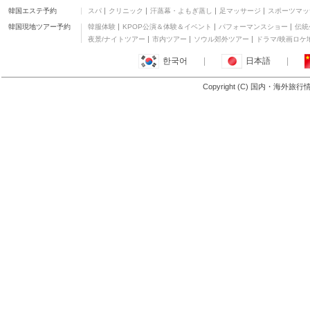
韓国エステ予約
スパ
クリニック
汗蒸幕・よもぎ蒸し
足マッサージ
スポーツマッ
韓国現地ツアー予約
韓服体験
KPOP公演＆体験＆イベント
パフォーマンスショー
伝統
夜景/ナイトツアー
市内ツアー
ソウル郊外ツアー
ドラマ/映画ロケ
한국어
|
日本語
|
Copyright (C) 国内・海外旅
リムーザン