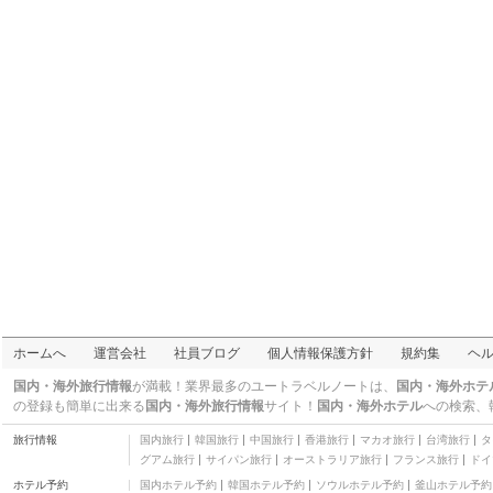
Mercure Valenciennes
Hotel
四つ星
サントル
ホームへ
運営会社
社員ブログ
個人情報保護方針
規約集
ヘ
国内・海外旅行情報
が満載！業界最多のユートラベルノートは、
国内・海外ホテ
の登録も簡単に出来る
国内・海外旅行情報
サイト！
国内・海外ホテル
への検索、
旅行情報
国内旅行
韓国旅行
中国旅行
香港旅行
マカオ旅行
台湾旅行
タ
グアム旅行
サイパン旅行
オーストラリア旅行
フランス旅行
ドイ
オーヴェルニュ
ホテル予約
国内ホテル予約
韓国ホテル予約
ソウルホテル予約
釜山ホテル予約