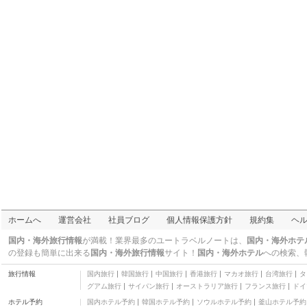
ホームへ
運営会社
社員ブログ
個人情報保護方針
規約集
ヘ
国内・海外旅行情報
が満載！業界最多のユートラベルノートは、
国内・海外ホテ
の登録も簡単に出来る
国内・海外旅行情報
サイト！
国内・海外ホテル
への検索、
旅行情報
国内旅行
韓国旅行
中国旅行
香港旅行
マカオ旅行
台湾旅行
タ
グアム旅行
サイパン旅行
オーストラリア旅行
フランス旅行
ドイ
ホテル予約
国内ホテル予約
韓国ホテル予約
ソウルホテル予約
釜山ホテル予約