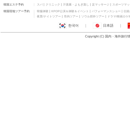
韓国エステ予約
スパ
クリニック
汗蒸幕・よもぎ蒸し
足マッサージ
スポーツマッ
韓国現地ツアー予約
韓服体験
KPOP公演＆体験＆イベント
パフォーマンスショー
伝統
夜景/ナイトツアー
市内ツアー
ソウル郊外ツアー
ドラマ/映画ロケ
한국어
|
日本語
|
Copyright (C) 国内・海外旅