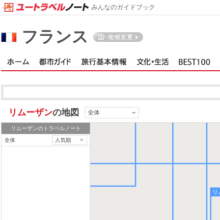
みんなのガイドブック
オー
フランス
リムーザン
の地図
全体
ト
リムーザン
のトラベルノート
全体
人気順
リ