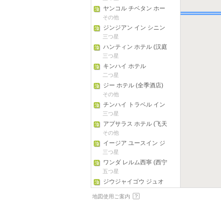
クスプレス
ヤンコル チベタン ホー
ムステイ - ホステル (央
その他
廓尔藏家乐)
ジンジアン イン シニン
ダシジ
三つ星
ハンティン ホテル (汉庭
酒店)
三つ星
キンハイ ホテル
二つ星
ジー ホテル (全季酒店)
その他
チンハイ トラベル イン
ターナショナル ユース
三つ星
ホステル
アプサラス ホテル (飞天
美居精选酒店)
その他
イージア ユースイン ジ
ウジャイゴウ チージア
三つ星
ン ディアン
ワンダ レルム西寧 (西宁
万达嘉华酒店)
五つ星
ジウジャイゴウ ジュオ
マ ユース ホステル
三つ星
地図使用ご案内
ダックウィード ホステ
ル
その他
Jiuzhaigou Shambala