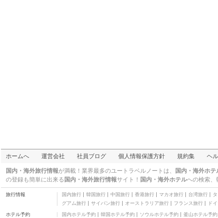
大酒店)
三つ星
ホンロウ インターナシ
ョナル杭州 (浙江红楼国
その他
际饭店)
杭州トゥータウンズ ホ
ステル (杭州糖堂客栈)
三つ星
杭州ランシーシィェン
シゥ ゲスト ハウス (杭
三つ星
州禅舍·兰惜显秀精品酒
Elan Inn East Station
店)
その他
Hangzhou Xihu Tea
Villa. Tea
三つ星
イビス杭州ウエスト レ
イク チンチュン ロード
二つ星
(宜必思酒店)
浙江 ナラダ グランド ホ
テル (浙江世貿君瀾大飯
四つ星
店)
ドラゴン エグゼクティ
ホームへ
運営会社
社員ブログ
個人情報保護方針
規約集
ヘ
ブ アパートメンツ (杭州
四つ星
东方寓舍黄龙饭店)
ジ イースト ホテル杭州
国内・海外旅行情報
が満載！業界最多のユートラベルノートは、
国内・海外ホテ
(東方大酒店 杭州)
四つ星
の登録も簡単に出来る
国内・海外旅行情報
サイト！
国内・海外ホテル
への検索、
杭州 ソフィテル ウエス
旅行情報
国内旅行
韓国旅行
中国旅行
香港旅行
マカオ旅行
台湾旅行
タ
トレイク (杭州索菲特西
五つ星
グアム旅行
サイパン旅行
オーストラリア旅行
フランス旅行
ドイ
湖大酒店)
イーリン アパートメン
ホテル予約
国内ホテル予約
韓国ホテル予約
ソウルホテル予約
釜山ホテル予約
ト ホテル (伊麟酒店式公
三つ星