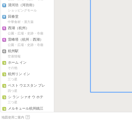
清河坊（河坊街）
ショッピングモール
回春堂
中華食材・漢方薬
西湖（杭州）
公園・広場・史跡・寺廟
雷峰塔（杭州：西湖）
公園・広場・史跡・寺廟
杭州駅
空港情報
ホーム イン
その他
杭州リン イン
三つ星
ベスト ウエスタン プレ
ミア ハンツォウ リッチ
四つ星
フル グリーン ホテル
シ ラン シァオ ウ ホテ
ル杭州 (栖兰小屋)
三つ星
メルキュール杭州銭江
(杭州钱江美居酒店)
四つ星
地図使用ご案内
ノース スター杭州エク
スポ センター ホテル
四つ星
(杭州国际博览中心北辰
イエッサー イン杭州