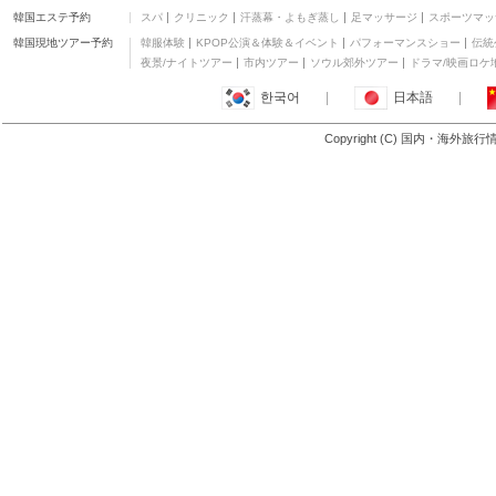
寓)
韓国エステ予約
スパ
クリニック
汗蒸幕・よもぎ蒸し
足マッサージ
スポーツマッ
ウェスト レイク ステー
ト ゲスト ハウス
五つ星
韓国現地ツアー予約
韓服体験
KPOP公演＆体験＆イベント
パフォーマンスショー
伝統
グランド メトロパーク
夜景/ナイトツアー
市内ツアー
ソウル郊外ツアー
ドラマ/映画ロケ
ホテル 杭州 (杭州维景国
四つ星
한국어
|
日本語
|
际大酒店)
ハイキング ホテル杭州
三つ星
Copyright (C) 国内・海外旅
もっと見る