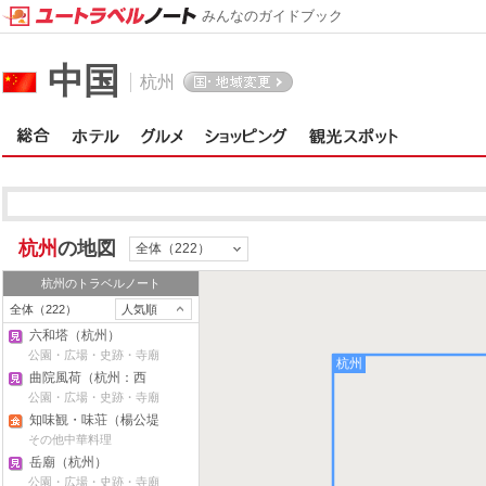
みんなのガイドブック
中国
杭州
杭州
の地図
全体（222）
杭州
のトラベルノート
全体（222）
人気順
六和塔（杭州）
公園・広場・史跡・寺廟
杭州
曲院風荷（杭州：西
湖）
公園・広場・史跡・寺廟
知味観・味荘（楊公堤
店）
その他中華料理
岳廟（杭州）
公園・広場・史跡・寺廟