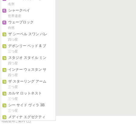
名所
シャークベイ
世界遺産
ウェーブロック
自然
ザ シーベル スワン バレ
ー ザ ヴァインズ
四つ星
デボンリー ベッド & ブ
レックファスト
三つ星
スタジオ スタイル ミン
ダリー マリーナ
四つ星
インナー ウェスタン サ
バーブス リトリート
四つ星
ザ スターリング アーム
ズ ホテル
三つ星
カルマ ロットネスト
三つ星
シー サイド ヴィラ 3B
三つ星
メディナ エグゼクティ
地図使用ご案内
ブ バラック プラザ
四つ星
フリーマントル ステイ
WA
ゲストハウス