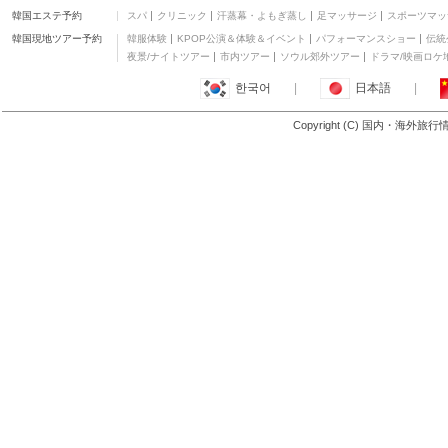
三つ星
韓国エステ予約
スパ
クリニック
汗蒸幕・よもぎ蒸し
足マッサージ
スポーツマッ
ウィリー ベイ リゾート
韓国現地ツアー予約
韓服体験
KPOP公演＆体験＆イベント
パフォーマンスショー
伝統
四つ星
夜景/ナイトツアー
市内ツアー
ソウル郊外ツアー
ドラマ/映画ロケ
ピンクタダ キンバリー
한국어
|
日本語
|
グランデ
四つ星
オーレ ムーン B&B
Copyright (C) 国内・海外旅
四つ星
もっと見る