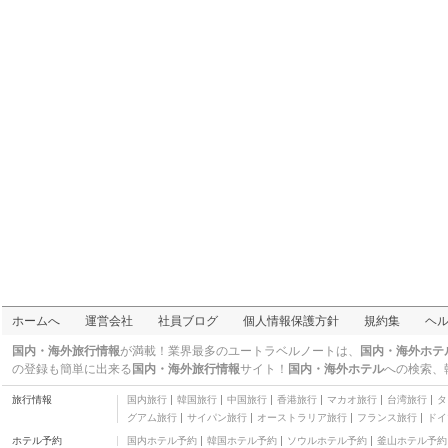
グラス ロッジ
四つ星
ピンクタダ ケーブル ビ
ーチ スパ リゾート
二つ星
アルンデルズ ブティッ
ク アコモデーション
四つ星
エル クエストロ エマ ゴ
ージ リゾート
二つ星
アイランド ブルック エ
ステート
四つ星
インターナショナル オ
ン ザ ウォーター ホテル
四つ星
ノーフォーク ホテル
二つ星
エプソム オン スワン ベ
ッド アンド ブレックフ
三つ星
ホームへ
運営会社
社員ブログ
個人情報保護方針
規約集
ヘ
ァスト - アダルトオンリ
レイクビュー スイート
ー
15
三つ星
国内・海外旅行情報
が満載！業界最多のユートラベルノートは、
国内・海外ホテ
クエスト バンバリー ア
の登録も簡単に出来る
国内・海外旅行情報
サイト！
国内・海外ホテル
への検索、
パートメント ホテル
四つ星
旅行情報
国内旅行
韓国旅行
中国旅行
香港旅行
マカオ旅行
台湾旅行
タ
サリバンズ ホテル
グアム旅行
サイパン旅行
オーストラリア旅行
フランス旅行
ドイ
三つ星
ホテル予約
国内ホテル予約
韓国ホテル予約
ソウルホテル予約
釜山ホテル予約
アマルーモーテル