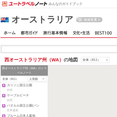
みんなのガイドブック
オーストラリア
西オーストラリア州（WA）
の地図
全体（811）
西オーストラリア州（WA）
のトラ
ベルノート
全体（811）
人気順
カリジニ国立公園
自然
ケーブルビーチ
自然
パヌルル国立公園(バン
グルバングル)
世界遺産
ブルーム日本人墓地