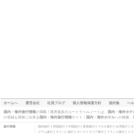
三つ星
ハンプトン イン Dc コ
ンベンション センター
三つ星
ホテル
コートヤード バイ マリ
オット ワシントン DC /
三つ星
デュポン サークル
エンバシー スイーツ ホ
テル ワシントン DC ア
三つ星
ット ザ チェビー チェイ
ルネッサンス ワシント
ス パビリオン
ン DC ダウンタウン ホ
四つ星
テル
ワシントン コート ホテ
ル
三つ星
ヒルトン アーリントン
三つ星
ワシントン コート ホテ
ル
四つ星
ザ ウェスティン クリス
タル シティ
四つ星
ホームウッド スイーツ
ホームへ
運営会社
社員ブログ
個人情報保護方針
規約集
ヘ
バイ ヒルトン アレクサ
三つ星
ンドリア / ペンタゴン
ハイアット リージェン
国内・海外旅行情報
が満載！業界最多のユートラベルノートは、
国内・海外ホテ
サウス
シー ワシントン オン キ
四つ星
の登録も簡単に出来る
国内・海外旅行情報
サイト！
国内・海外ホテル
への検索、
ャピタル ヒル
チャーチル ホテル ニア
旅行情報
国内旅行
韓国旅行
中国旅行
香港旅行
マカオ旅行
台湾旅行
タ
エンバシー ロウ
三つ星
グアム旅行
サイパン旅行
オーストラリア旅行
フランス旅行
ドイ