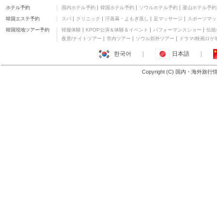
JW マリオット ワシン
ホテル予約
国内ホテル予約
韓国ホテル予約
ソウルホテル予約
釜山ホテル予約
トン DC
四つ星
韓国エステ予約
スパ
クリニック
汗蒸幕・よもぎ蒸し
足マッサージ
スポーツマッ
キンプトン グラバー パ
ーク ホテル
四つ星
韓国現地ツアー予約
韓服体験
KPOP公演＆体験＆イベント
パフォーマンスショー
伝統
クラウン プラザ オール
夜景/ナイトツアー
市内ツアー
ソウル郊外ツアー
ドラマ/映画ロケ
ド タウン アレクサンド
三つ星
한국어
|
日本語
|
リア
コートヤード・アーリ
ントン・クリスタル・
三つ星
Copyright (C) 国内・海外旅
シティ / レーガン ナシ
もっと見る
ョナル空港