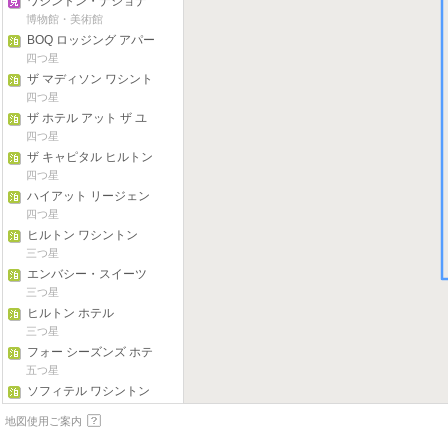
ワシントン・ナショナ
ル・ギャラリー
博物館・美術館
BOQ ロッジング アパー
トメンツ イン ロスリン
四つ星
ザ マディソン ワシント
ン DC ヒルトン ホテル
四つ星
ザ ホテル アット ザ ユ
ニバーシティ オブ メリ
四つ星
ーランド
ザ キャピタル ヒルトン
四つ星
ハイアット リージェン
シー ベテスダ
四つ星
ヒルトン ワシントン
三つ星
エンバシー・スイーツ
バイ ヒルトン クリスタ
三つ星
ル シティ ナショナル エ
ヒルトン ホテル
アポート
三つ星
フォー シーズンズ ホテ
ル ワシントン D.C.
五つ星
ソフィテル ワシントン
ＤＣ ラファイエット ス
四つ星
地図使用ご案内
クエア ホテル
ワシントン ゲスト スイ
ーツ