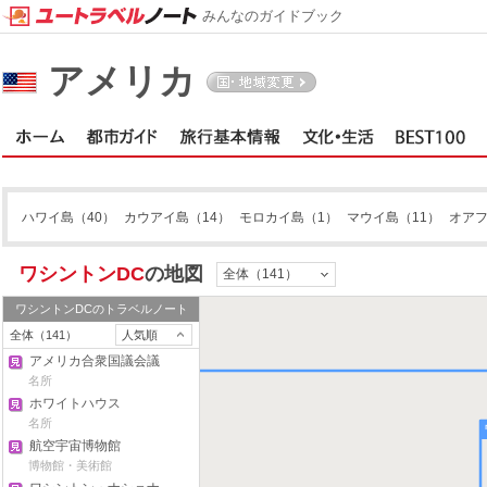
みんなのガイドブック
アメリカ
ハワイ島
（40）
カウアイ島
（14）
モロカイ島
（1）
マウイ島
（11）
オア
ワシントンDC
の地図
全体（141）
ワシントンDC
のトラベルノート
全体（141）
人気順
アメリカ合衆国議会議
事堂
名所
ホワイトハウス
名所
航空宇宙博物館
博物館・美術館