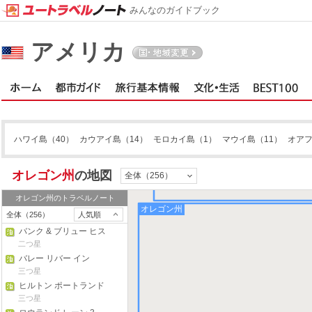
みんなのガイドブック
アメリカ
ハワイ島
（40）
カウアイ島
（14）
モロカイ島
（1）
マウイ島
（11）
オア
オレゴン州
の地図
全体（256）
オレゴン州
のトラベルノート
オレゴン州
全体（256）
人気順
バンク & ブリュー ヒス
トリック ルーカス ハウ
二つ星
ス
バレー リバー イン
三つ星
ヒルトン ポートランド
ダウンタウン
三つ星