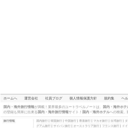
二つ星
ズ
ディア レーン 11
三つ星
リラックス イン オブ メ
ドフォード
二つ星
パーク レーン スイーツ
アンド イン
二つ星
レッド ライオン ホテル
オン ザ リバー-ジャンセ
三つ星
ン ビーチ
クエール レーン 11
三つ星
オックスフォード スイ
ーツ ポートランド - ジ
三つ星
ャンセン ビーチ
クラリオン ホテル ポー
トランド エアポート
二つ星
アカシア レーン 2
三つ星
オックスフォード スイ
ホームへ
運営会社
社員ブログ
個人情報保護方針
規約集
ヘ
ーツ ハーミストン
三つ星
レッド ライオン ホテル
国内・海外旅行情報
が満載！業界最多のユートラベルノートは、
国内・海外ホテ
ポートランド エアポー
三つ星
の登録も簡単に出来る
国内・海外旅行情報
サイト！
国内・海外ホテル
への検索、
ト
スプリットロック レー
旅行情報
国内旅行
韓国旅行
中国旅行
香港旅行
マカオ旅行
台湾旅行
タ
ン 3
三つ星
グアム旅行
サイパン旅行
オーストラリア旅行
フランス旅行
ドイ