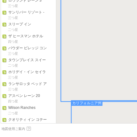
ロウランド レーン 3
三つ星
サンリバー リゾート -
バケーション レンタル
三つ星
ズ
スリープ イン
二つ星
ザ ヒースマン ホテル
四つ星
パウダー ビレッジ コン
ドミニアム E5
三つ星
タウンプレイス スイー
ツ べンド ニア マウント
二つ星
バチェラー
ホリデイ・イン セイラ
ム
三つ星
ランサロッタ ベッド ア
ンド ブレックファスト
三つ星
アスペン レーン 20
四つ星
カリフォルニア州
Wilson Ranches
Retreat
二つ星
クオリティ イン コテー
ジ グローブ - ユージー
二つ星
地図使用ご案内
ン サウス
デイズ イン バイ ウィン
ダム クラマス フォール