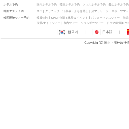
アイビー ベア B&P
ホテル予約
国内ホテル予約
韓国ホテル予約
ソウルホテル予約
釜山ホテル予約
三つ星
韓国エステ予約
スパ
クリニック
汗蒸幕・よもぎ蒸し
足マッサージ
スポーツマッ
クオリティ イン&スイ
ーツ エアポート
二つ星
韓国現地ツアー予約
韓服体験
KPOP公演＆体験＆イベント
パフォーマンスショー
伝統
ダックポンド レーン 6
夜景/ナイトツアー
市内ツアー
ソウル郊外ツアー
ドラマ/映画ロケ
三つ星
한국어
|
日本語
|
ホテル モデラ
四つ星
Copyright (C) 国内・海外旅
もっと見る