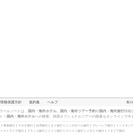
人情報保護方針
規約集
ヘルプ
회
ラベルノートは、
国内・海外ホテル、国内・海外ツアー予約
や
国内・海外旅行
情報
ト！
国内・海外ホテル
への検索、
韓国オプショナルツアー
の検索もオンラインで今
行
香港旅行
マカオ旅行
台湾旅行
タイ旅行
シンガポール旅行
マレーシア旅行
インドネシ
オーストラリア旅行
フランス旅行
ドイツ旅行
スペイン旅行
イギリス旅行
イタリア旅行