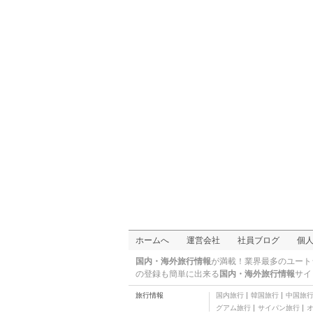
街・通り
リバティ島
名所
自由の女神像
名所
サラベス・ウエスト
カフェ・スイーツ
THE HALAL GUYS(ハ
ラル・ガイズ)
粉食・屋台
イータリー（ニューヨ
ーク店）
市場・専門街
クンジップ
家庭料理
ブヴェッテ
フランス料理
モランディ
イタリア料理
ガスコーニュ
ホームへ
運営会社
社員ブログ
個
フランス料理
ユニオンスクエア グリ
国内・海外旅行情報
が満載！業界最多のユート
ーンマーケット
食料品
の登録も簡単に出来る
国内・海外旅行情報
サイ
ベイビーケークス
旅行情報
国内旅行
韓国旅行
中国旅
カフェ・スイーツ
グアム旅行
サイパン旅行