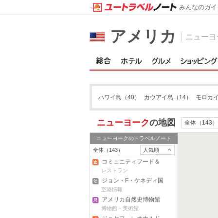
みんなのガイ
アメリカ
ニューヨ
ハワイ島
（40）
カウアイ島
（14）
モロカ
ニューヨーク
の地図
全体（143）
ニューヨーク
のトラベルノート
全体（143）
人気順
コミュニティフード＆
ジュース
レストラン
ジョン・F・ケネディ国
際空港
空港情報
アメリカ自然史博物館
博物館・美術館