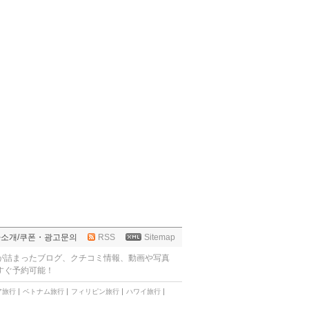
사소개
/
쿠폰・광고문의
RSS
Sitemap
が詰まったブログ、クチコミ情報、動画や写真
すぐ予約可能！
ア旅行
ベトナム旅行
フィリピン旅行
ハワイ旅行