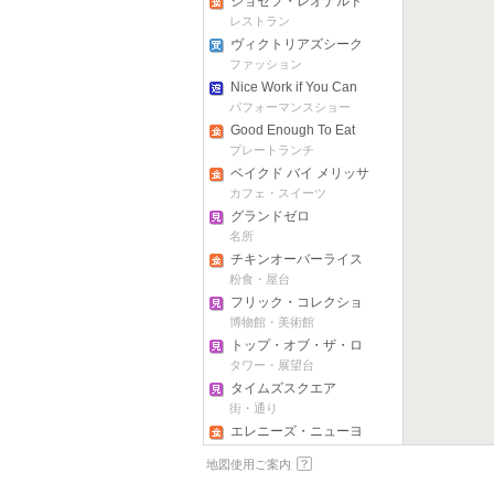
ジョセフ・レオナルド
レストラン
ヴィクトリアズシーク
レット(34E 57th st)
ファッション
Nice Work if You Can
Get It
パフォーマンスショー
Good Enough To Eat
プレートランチ
ベイクド バイ メリッサ
カフェ・スイーツ
グランドゼロ
名所
チキンオーバーライス
粉食・屋台
フリック・コレクショ
ン
博物館・美術館
トップ・オブ・ザ・ロ
ック
タワー・展望台
タイムズスクエア
街・通り
エレニーズ・ニューヨ
ーク
カフェ・スイーツ
地図使用ご案内
ブルックリンブリッジ