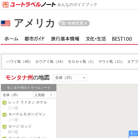
みんなのガイドブック
アメリカ
ハワイ島
（40）
カウアイ島
（14）
モロカイ島
（1）
マウイ島
（11）
オア
モンタナ州
の地図
全体（25）
モンタナ州
のトラベルノート
全体（25）
人気順
レッド ライオン ホテル
ビリングス
三つ星
モーテル 6 ボーズマン
二つ星
セージ ロッジ
四つ星
モン