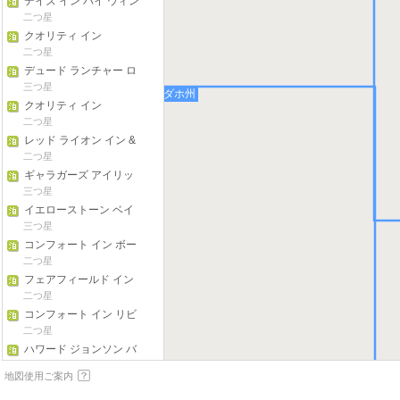
デイズ イン バイ ウィン
ダム ビリングス
二つ星
クオリティ イン
二つ星
デュード ランチャー ロ
ッジ
三つ星
アイダホ州
クオリティ イン
二つ星
レッド ライオン イン &
スイーツ グレンダイブ
二つ星
ギャラガーズ アイリッ
シュ ローズ
三つ星
イエローストーン ベイ
ズン イン
三つ星
コンフォート イン ボー
ズマン
二つ星
フェアフィールド イン
& スイーツ ビリングス
二つ星
コンフォート イン リビ
ングストン
二つ星
ハワード ジョンソン バ
イ ウィンダム ビリング
二つ星
地図使用ご案内
ス
ノーザン ホテル
ネバタ州
ユタ州