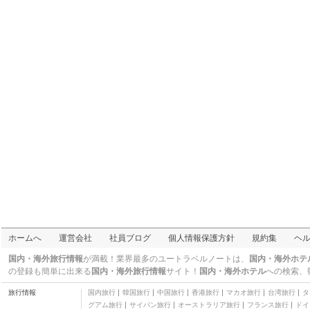
四つ星
クオリティ イン
二つ星
クオリティ イン & スイ
ーツ
二つ星
セージブラシ イン アン
ド スイーツ
二つ星
ダブルツリー バイ ヒル
トン ホテル ビリングス
三つ星
ホリデイ・イン ボーズ
マン
三つ星
ラマダ バイ ウィンダム
ボーズマン
二つ星
スリープ イン ビリング
ズ
二つ星
デイズ イン & スイーツ
アリゾナ州
バイ ウィンダム ボーズ
三つ星
マン
ベイモント バイ ウィン
ホームへ
運営会社
社員ブログ
個人情報保護方針
規約集
ヘ
ダム ビリングス
二つ星
リトル トレイル クリー
国内・海外旅行情報
が満載！業界最多のユートラベルノートは、
国内・海外ホテ
ク キャビン
三つ星
の登録も簡単に出来る
国内・海外旅行情報
サイト！
国内・海外ホテル
への検索、
旅行情報
国内旅行
韓国旅行
中国旅行
香港旅行
マカオ旅行
台湾旅行
タ
グアム旅行
サイパン旅行
オーストラリア旅行
フランス旅行
ドイ