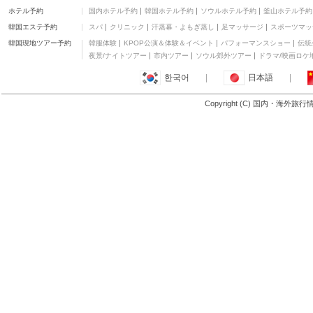
ホテル予約
国内ホテル予約
韓国ホテル予約
ソウルホテル予約
釜山ホテル予約
韓国エステ予約
スパ
クリニック
汗蒸幕・よもぎ蒸し
足マッサージ
スポーツマッ
韓国現地ツアー予約
韓服体験
KPOP公演＆体験＆イベント
パフォーマンスショー
伝統
夜景/ナイトツアー
市内ツアー
ソウル郊外ツアー
ドラマ/映画ロケ
한국어
|
日本語
|
Copyright (C) 国内・海外旅