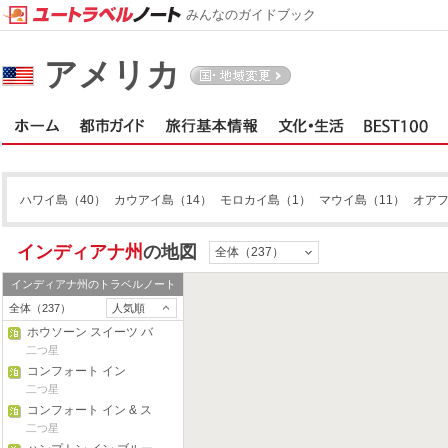
みんなのガイドブック
アメリカ
ハワイ島
（40）
カウアイ島
（14）
モロカイ島
（1）
マウイ島
（11）
オア
イリノイ州
インディアナ州
の地図
全体（237）
インディアナ州
のトラベルノート
全体（237）
人気順
ホウソーン スイーツ バ
イ ウィンダム インディ
二つ星
アナポリス ノース
コンフォート イン
二つ星
コンフォート イン & ス
イーツ ノース アット ザ
二つ星
ピラミッド