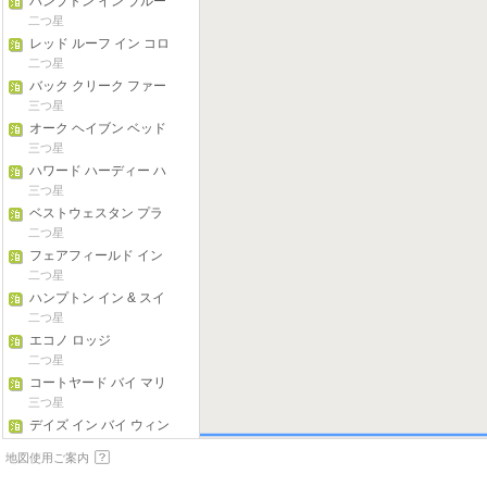
ハンプトン イン ブルー
ミントン
二つ星
レッド ルーフ イン コロ
ンバス - タイラーズビル
二つ星
バック クリーク ファー
ム
三つ星
オーク ヘイブン ベッド
& ブレックファスト
三つ星
ハワード ハーディー ハ
ウス
三つ星
ベストウェスタン プラ
ス インディアナポリス
二つ星
NW ホテル
フェアフィールド イン
マリオット ルイーズビ
二つ星
ル サウス
ハンプトン イン & スイ
ーツ インディアナポリ
二つ星
ス / キーストーン イン
エコノ ロッジ
ディアナ
二つ星
コートヤード バイ マリ
オット インディアナポ
三つ星
リス アット ザ キャピト
デイズ イン バイ ウィン
ル
ダム ブルーミントン
その他
地図使用ご案内
ホームウッド スイーツ
バイ ヒルトン ラファイ