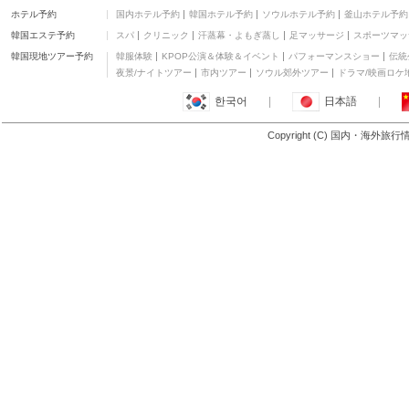
ベイモント バイ ウィン
ホテル予約
国内ホテル予約
韓国ホテル予約
ソウルホテル予約
釜山ホテル予約
ダム ルイビル エアポー
二つ星
ト サウス
韓国エステ予約
スパ
クリニック
汗蒸幕・よもぎ蒸し
足マッサージ
スポーツマッ
モーテル 6 クロウフォ
ードビル
二つ星
韓国現地ツアー予約
韓服体験
KPOP公演＆体験＆イベント
パフォーマンスショー
伝統
ホリデイ・イン ブルー
夜景/ナイトツアー
市内ツアー
ソウル郊外ツアー
ドラマ/映画ロケ
ミントン
三つ星
한국어
|
日本語
|
クオリティ イン
二つ星
Copyright (C) 国内・海外旅
もっと見る