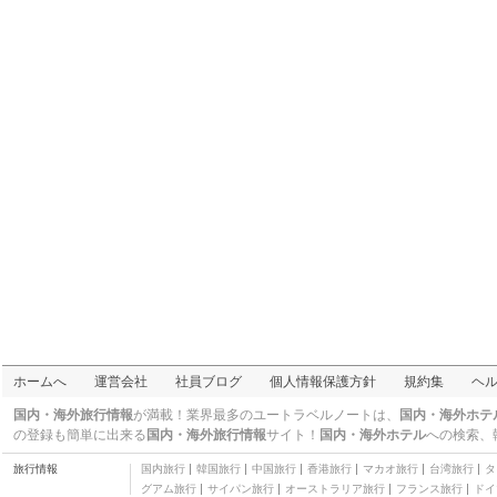
三つ星
エット ロスビル エクジ
アメリカズ ベスト バリ
ット
ュー イン ディケーター
二つ星
テネシー州
フージャー イン
二つ星
ベイモント バイ ウィン
ダム ワシントン
二つ星
ナイツ イン テル シティ
その他
コートヤード バイ マリ
オット ブルーミントン
三つ星
ベイモント バイ ウィン
ダム ルイビル サウス I
二つ星
ミシシッピ州
65
タウンプレイス スイー
ツ バイ マリオット ルイ
二つ星
ビル ノース
レッド ルーフ イン イン
ディアナポリス イース
その他
ト
ザ イエローウッド
ホームへ
運営会社
社員ブログ
個人情報保護方針
規約集
ヘ
三つ星
ラマダ プラザ & カンフ
国内・海外旅行情報
が満載！業界最多のユートラベルノートは、
国内・海外ホテ
ァレンス センター バイ
三つ星
の登録も簡単に出来る
国内・海外旅行情報
サイト！
国内・海外ホテル
への検索、
ウィンダム フォート ウ
アメリカズ ベスト バリ
ェイン
旅行情報
国内旅行
韓国旅行
中国旅行
香港旅行
マカオ旅行
台湾旅行
タ
ュー イン シェルビービ
二つ星
グアム旅行
サイパン旅行
オーストラリア旅行
フランス旅行
ドイ
ル