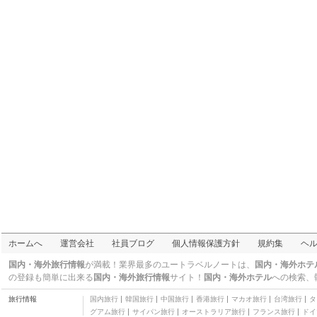
二つ星
デイズ イン バイ ウィン
ダム リトル ロック / メ
二つ星
ディカル センター
シュガー クリーク リト
リート
二つ星
マグナソン ホテル テク
サーカナ
二つ星
フォー ポイント バイ シ
ェラトン ベントンビル
三つ星
デイズ イン バイ ウィン
ダム モンティチェロ
二つ星
ピーボディ ハウス ヒス
トリック イン アンド コ
三つ星
テージズ
ルックアウト コテージ
ズ
三つ星
ホリデイ・イン エクス
プレス アンド スイーツ
二つ星
ホワイト ホール
ザ イン アット ベラ ビ
ホームへ
運営会社
社員ブログ
個人情報保護方針
規約集
ヘ
スタ
三つ星
スーパー 8 バイ ウィン
国内・海外旅行情報
が満載！業界最多のユートラベルノートは、
国内・海外ホテ
ダム スプリングデール
二つ星
の登録も簡単に出来る
国内・海外旅行情報
サイト！
国内・海外ホテル
への検索、
アーカンソー
トゥルーbyヒルトン ス
旅行情報
国内旅行
韓国旅行
中国旅行
香港旅行
マカオ旅行
台湾旅行
タ
タットガート アーカン
三つ星
グアム旅行
サイパン旅行
オーストラリア旅行
フランス旅行
ドイ
ソー