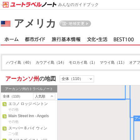
みんなのガイドブック
アメリカ
ハワイ島
（40）
カウアイ島
（14）
モロカイ島
（1）
マウイ島
（11）
オア
アーカンソ州
の地図
全体（110）
アーカンソ州
のトラベルノート
全体（110）
人気順
エコノ ロッジ ベントン
その他
Main Street Inn - Angels
ア
Among Us Wedding
その他
Chapel
スーパー 8 バイ ウィン
ダム ジャクソンビル ア
二つ星
ーカンソー