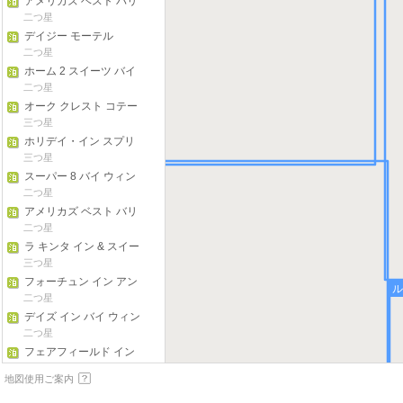
アメリカズ ベスト バリ
ュー イン & スイーツ -
二つ星
グリーンビル
デイジー モーテル
二つ星
ホーム 2 スイーツ バイ
ヒルトン ホット スプリ
二つ星
ングス
オーク クレスト コテー
ジス & ツリーハウシー
三つ星
ズ
ホリデイ・イン スプリ
ングデール / ファイエッ
三つ星
トビル エリア
スーパー 8 バイ ウィン
ダム リトル ロック / オ
二つ星
ッター クリーク
アメリカズ ベスト バリ
ュー イン & スイーツ プ
二つ星
レスコット
ラ キンタ イン & スイー
ツ スプリングデール
三つ星
フォーチュン イン アン
ル
ド スイーツ ニューポー
二つ星
ト
デイズ イン バイ ウィン
ダム アーカデルフィア
二つ星
フェアフィールド イン
& スイーツ バイ マリオ
二つ星
地図使用ご案内
ット ラッセルヴィル
モーテル 6 アトランタ
テキサス