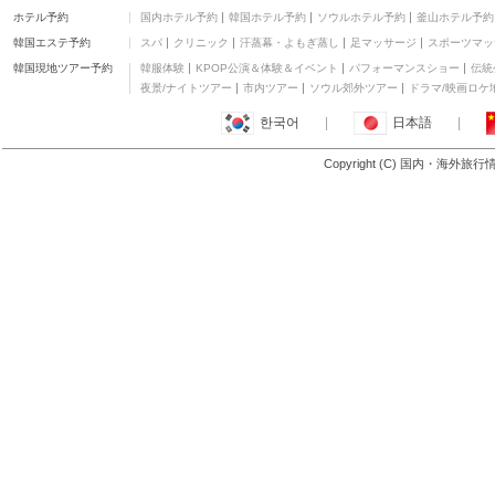
コートヤード バイ マリ
ホテル予約
国内ホテル予約
韓国ホテル予約
ソウルホテル予約
釜山ホテル予約
オット ベントンビル
三つ星
韓国エステ予約
スパ
クリニック
汗蒸幕・よもぎ蒸し
足マッサージ
スポーツマッ
デイズ イン バイ ウィン
ダム ジャクソンビル
二つ星
韓国現地ツアー予約
韓服体験
KPOP公演＆体験＆イベント
パフォーマンスショー
伝統
エクステンデット ステ
夜景/ナイトツアー
市内ツアー
ソウル郊外ツアー
ドラマ/映画ロケ
イ アメリカ - リトル ロ
二つ星
한국어
|
日本語
|
ック フィナンシャル セ
アメリカズ ベスト バリ
ンター パークウェイ
ュー イン カボット
二つ星
Copyright (C) 国内・海外旅
もっと見る